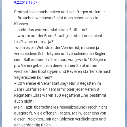
9.2.2013 19:07
Erstmal lesen,nachdenken und sich fragen stellen….:
– Brauchen wir sowas?-gibt doch schon so viele
Klassen…
– steht das was von Matchrace?…äh… ne!
– warum auf der B-one?…ach ,ne…steht noch nicht
fest?..aber erstmal ja?
-wenn es ein Wettstreit der Vereine ist, machen ja
verschiedene Schiffstypen und verschiedenen Segler
sinn. Soll es dann evtl. ein pool von jeweils 10 Seglern
pro Verein geben ,von denen immer 3 auf immer
wechselnden Bootstypen und Revieren starten?Je nach
Seglerischen können?
– 20 Vereine -8 Veranstaltung? Nur 8 Regatten im
Jahr?…dafür so ein TamTam? oder jeder Verein 8
Regatten?…das wären 160 Regatten!! …ne ,bestimmt
auch nicht!
Mein Fazit: überschnelle Presseabteilung? Noch nicht
ausgereift. Viele offenen Fragen. Mal wieder eins von
diesen Projekten…mit den üblichen verdächtigen und
den verdächtig üblen…..!