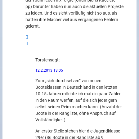
dem dann eben nix folgte (Champions Race etc.
pp) Darunter haben nun auch die aktuellen Projekte
zu leiden. Und es sieht vorläufig nicht so aus, als
hätten ihre Macher viel aus vergangenen Fehlern
gelernt.
Torsten
sagt:
12.2.2013 13:05
Zum „sich-durchsetzen“ von neuen
Bootsklassen in Deutschland in den letzten
10-15 Jahren möchte ich mal ein paar Zahlen
in den Raum werfen, auf die sich jeder gern
selbst seinen Reim machen kann. (Anzahl der
Boote in der Rangliste, ohne Anspruch auf
Vollständigkeit)
An erster Stelle stehen hier die Jugendklasse
29er (86 Boote in der Rangliste ab 9