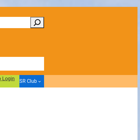
b Login
SR Club