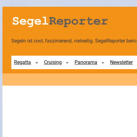
Zum
Inhalt
springen
Segeln ist cool, faszinierend, vielseitig. SegelReporter berich
Regatta
Cruising
Panorama
Newsletter