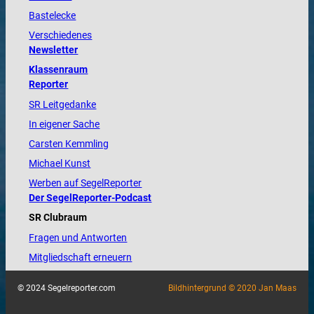
Bastelecke
Verschiedenes
Newsletter
Klassenraum
Reporter
SR Leitgedanke
In eigener Sache
Carsten Kemmling
Michael Kunst
Werben auf SegelReporter
Der SegelReporter-Podcast
SR Clubraum
Fragen und Antworten
Mitgliedschaft erneuern
© 2024 Segelreporter.com
Bildhintergrund © 2020 Jan Maas