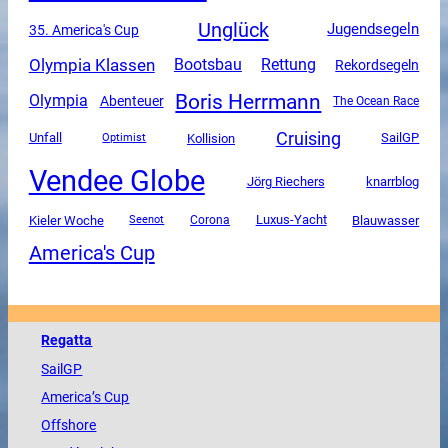
Unglück
Jugendsegeln
35. America's Cup
Olympia Klassen
Rettung
Bootsbau
Rekordsegeln
Boris Herrmann
Olympia
Abenteuer
The Ocean Race
Cruising
Unfall
SailGP
Kollision
Optimist
Vendee Globe
Jörg Riechers
knarrblog
Luxus-Yacht
Kieler Woche
Corona
Blauwasser
Seenot
America's Cup
Regatta
SailGP
America
’s Cup
Offshore