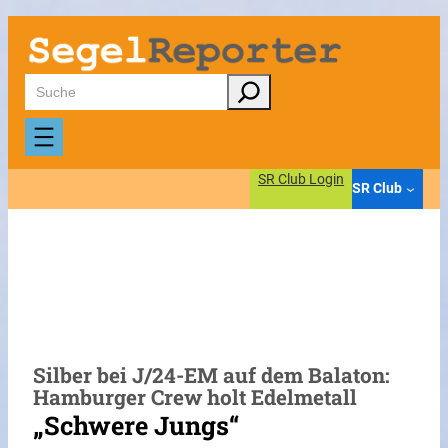
Zum
Inhalt
springen
Suchen
SR Club Login
SR Club
Silber bei J/24-EM auf dem Balaton:
Hamburger Crew holt Edelmetall
„Schwere Jungs“