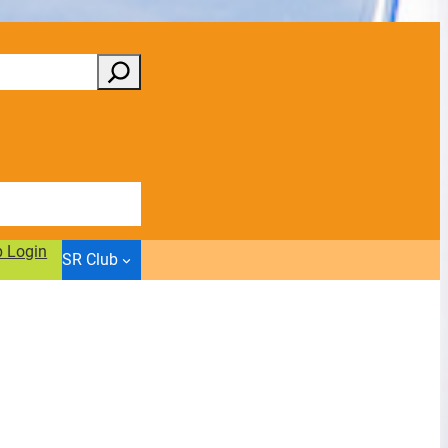
b Login
SR Club