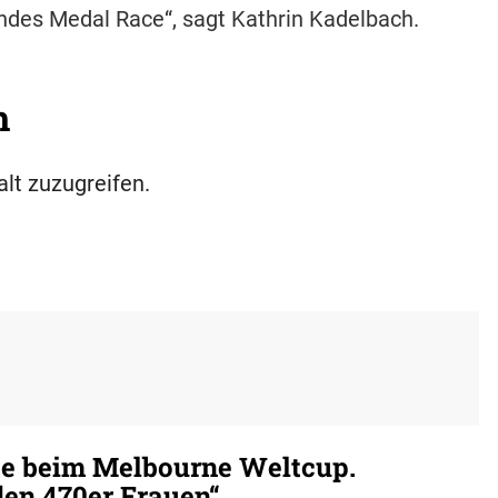
endes Medal Race“, sagt Kathrin Kadelbach.
h
alt zuzugreifen.
te beim Melbourne Weltcup.
en 470er Frauen“