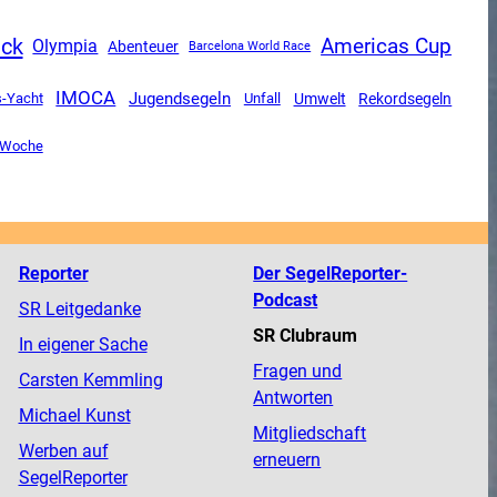
ück
Americas Cup
Olympia
Abenteuer
Barcelona World Race
IMOCA
Jugendsegeln
-Yacht
Unfall
Umwelt
Rekordsegeln
r Woche
Reporter
Der SegelReporter-
Podcast
SR Leitgedanke
SR Clubraum
In eigener Sache
Fragen und
Carsten Kemmling
Antworten
Michael Kunst
Mitgliedschaft
Werben auf
erneuern
SegelReporter