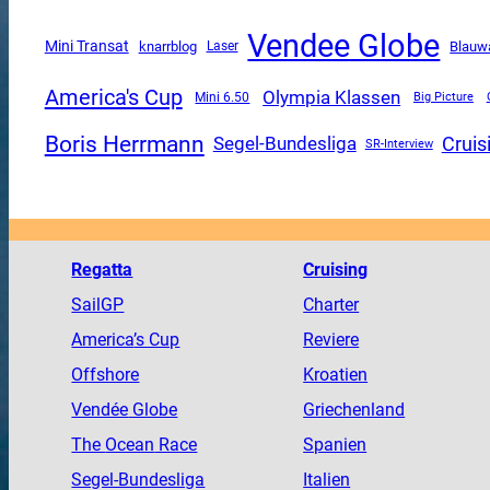
Vendee Globe
Mini Transat
knarrblog
Blauw
Laser
America's Cup
Olympia Klassen
Mini 6.50
Big Picture
Boris Herrmann
Segel-Bundesliga
Cruis
SR-Interview
Regatta
Cruising
SailGP
Charter
America
’s Cup
Reviere
Offshore
Kroatien
Vendée
Globe
Griechenland
The
Ocean
Race
Spanien
Segel-Bundesliga
Italien