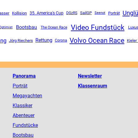
Ungl
35. America's Cup
SailGP
asser
Kollision
DGzRS
Porträt
Seenot
Video Fundstück
Bootsbau
Luxus
The Ocean Race
Optimist
Volvo Ocean Race
ing
Rettung
Jörg Riechers
Corona
Kiele
Panorama
Newsletter
Porträt
Klassenraum
Megayachten
Klassiker
Abenteuer
Fundstücke
Bootsbau