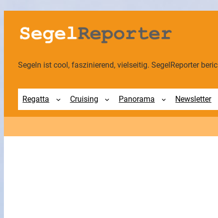
Zum
Inhalt
springen
Segeln ist cool, faszinierend, vielseitig. SegelReporter berich
Regatta
Cruising
Panorama
Newsletter