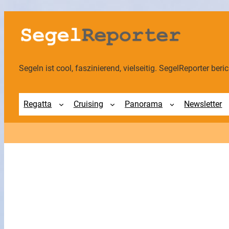
Zum
Inhalt
springen
Segeln ist cool, faszinierend, vielseitig. SegelReporter berich
Regatta
Cruising
Panorama
Newsletter