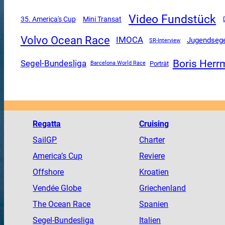
Video Fundstück
Mini Transat
35. America's Cup
Volvo Ocean Race
IMOCA
Jugendseg
SR-Interview
Boris Her
Segel-Bundesliga
Porträt
Barcelona World Race
Regatta
Cruising
SailGP
Charter
America
’s Cup
Reviere
Offshore
Kroatien
Vendée
Globe
Griechenland
The
Ocean
Race
Spanien
Segel-Bundesliga
Italien