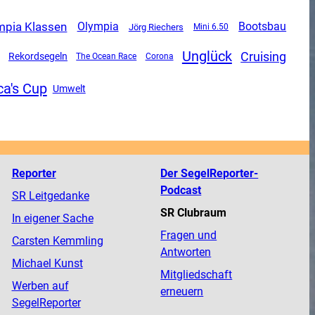
mpia Klassen
Olympia
Bootsbau
Jörg Riechers
Mini 6.50
Unglück
Cruising
Rekordsegeln
The Ocean Race
Corona
a's Cup
Umwelt
Reporter
Der SegelReporter-
Podcast
SR Leitgedanke
SR Clubraum
In eigener Sache
Fragen und
Carsten Kemmling
Antworten
Michael Kunst
Mitgliedschaft
Werben auf
erneuern
SegelReporter