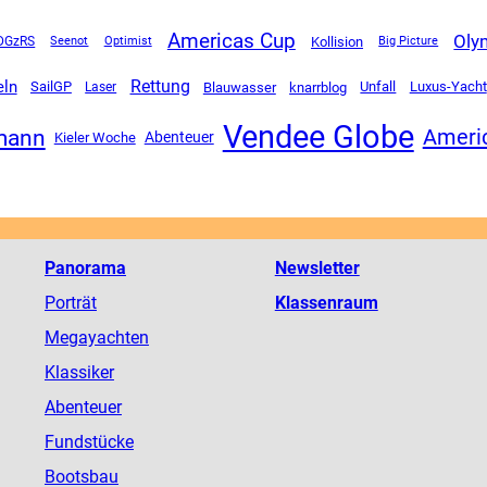
Americas Cup
Oly
DGzRS
Kollision
Seenot
Optimist
Big Picture
Rettung
eln
SailGP
Unfall
Luxus-Yacht
Blauwasser
knarrblog
Laser
Vendee Globe
rmann
Americ
Abenteuer
Kieler Woche
Panorama
Newsletter
Porträt
Klassenraum
Megayachten
Klassiker
Abenteuer
Fundstücke
Bootsbau