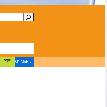
b Login
SR Club