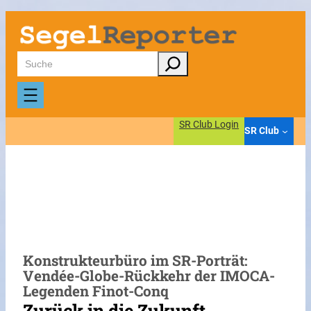
Zum
Inhalt
springen
Suchen
SR Club Login
SR Club
Konstrukteurbüro im SR-Porträt:
Vendée-Globe-Rückkehr der IMOCA-
Legenden Finot-Conq
Zurück in die Zukunft