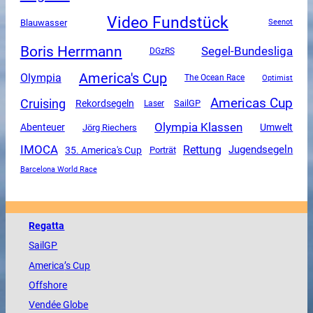
Video Fundstück
Blauwasser
Seenot
Boris Herrmann
Segel-Bundesliga
DGzRS
America's Cup
Olympia
The Ocean Race
Optimist
Americas Cup
Cruising
Rekordsegeln
SailGP
Laser
Olympia Klassen
Abenteuer
Umwelt
Jörg Riechers
IMOCA
Rettung
Jugendsegeln
35. America's Cup
Porträt
Barcelona World Race
Regatta
SailGP
America
’s Cup
Offshore
Vendée
Globe