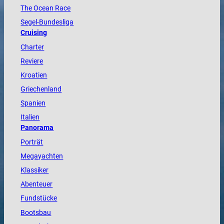
The
Ocean
Race
Segel-Bundesliga
Cruising
Charter
Reviere
Kroatien
Griechenland
Spanien
Italien
Panorama
Porträt
Megayachten
Klassiker
Abenteuer
Fundstücke
Bootsbau