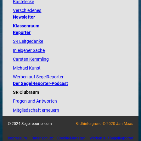
Bastelecke
Verschiedenes
Newsletter
Klassenraum
Reporter
SR Leitgedanke
In eigener Sache
Carsten Kemmling
Michael Kunst
Werben auf SegelReporter
Der SegelReporter-Podcast
SR Clubraum
Fragen und Antworten
Mitgliedschaft erneuern
© 2024 Segelreporter.com
Bildhintergrund © 2020 Jan Maas
Impressum
Datenschutz
Cookie-Manager
Werben auf SegelReporter