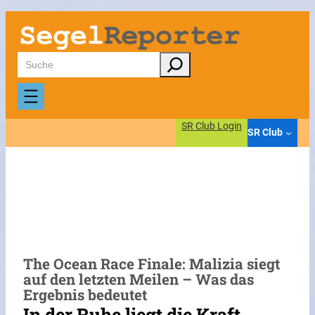
Zum
Inhalt
springen
Suchen
SR Club Login
SR Club
The Ocean Race Finale: Malizia siegt
auf den letzten Meilen – Was das
Ergebnis bedeutet
In der Ruhe liegt die Kraft