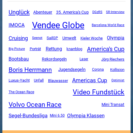
Unglück
Abenteuer
35. America's Cup
DGzRS
SR-Interview
Vendee Globe
IMOCA
Barcelona World Race
Cruising
Olympia
SailGP
Umwelt
Kieler Woche
Seenot
America's Cup
Rettung
Porträt
knarrblog
Big Picture
Bootsbau
Rekordsegeln
Jörg Riechers
Laser
Boris Herrmann
Jugendsegeln
Corona
Kollision
Americas Cup
Luxus-Yacht
Unfall
Blauwasser
Optimist
Video Fundstück
The Ocean Race
Volvo Ocean Race
Mini Transat
Segel-Bundesliga
Olympia Klassen
Mini 6.50