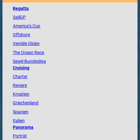
Regatta
SailGP
America
’s Cup
Offshore
Vendée
Globe
The
Ocean
Race
Segel-Bundesliga
Cruising
Charter
Reviere
Kroatien
Griechenland
Spanien
Italien
Panorama
Porträt