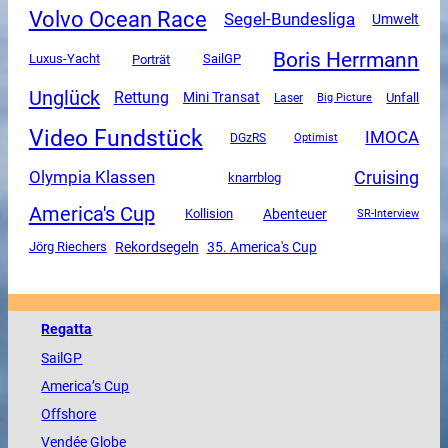
Volvo Ocean Race
Segel-Bundesliga
Umwelt
Boris Herrmann
Luxus-Yacht
SailGP
Porträt
Unglück
Rettung
Mini Transat
Unfall
Laser
Big Picture
Video Fundstück
IMOCA
DGzRS
Optimist
Olympia Klassen
Cruising
knarrblog
America's Cup
Abenteuer
Kollision
SR-Interview
Rekordsegeln
35. America's Cup
Jörg Riechers
Regatta
SailGP
America
’s Cup
Offshore
Vendée
Globe