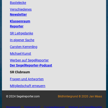
Bastelecke
Verschiedenes
Newsletter
Klassenraum
Reporter
SR Leitgedanke
In eigener Sache
Carsten Kemmling
Michael Kunst
Werben auf SegelReporter
Der SegelReporter-Podcast
SR Clubraum
Fragen und Antworten
Mitgliedschaft erneuern
© 2024 Segelreporter.com
Bildhintergrund © 2020 Jan Maas
Impressum
Datenschutz
Cookie-Manager
Werben auf SegelReporter