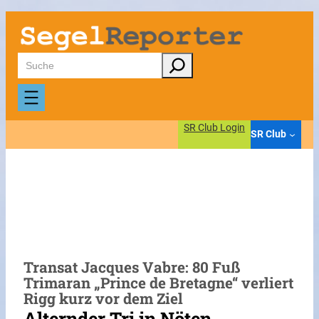
Zum
Inhalt
springen
Suchen
SR Club Login
SR Club
Transat Jacques Vabre: 80 Fuß
Trimaran „Prince de Bretagne“ verliert
Rigg kurz vor dem Ziel
Alternder Tri in Nöten