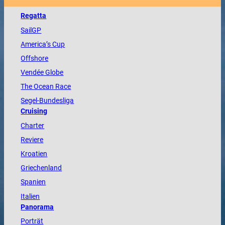
Regatta
SailGP
America
’s Cup
Offshore
Vendée
Globe
The
Ocean
Race
Segel-Bundesliga
Cruising
Charter
Reviere
Kroatien
Griechenland
Spanien
Italien
Panorama
Porträt