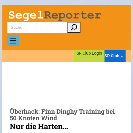
Zum
Inhalt
springen
Suchen
SR Club Login
SR Club
Überhack: Finn Dinghy Training bei
50 Knoten Wind
Nur die Harten…