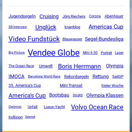
Cruising
Jugendsegeln
Abenteuer
Jörg Riechers
Corona
Unglück
Americas Cup
SR-Interview
knarrblog
Video Fundstück
Segel-Bundesliga
Blauwasser
Vendee Globe
Mini 6.50
Porträt
Big Picture
Laser
Boris Herrmann
Olympia
Umwelt
The Ocean Race
IMOCA
Rettung
Rekordsegeln
SailGP
Barcelona World Race
Mini Transat
35. America's Cup
Kieler Woche
America's Cup
Olympia Klassen
Bootsbau
DGzRS
Volvo Ocean Race
Unfall
Luxus-Yacht
Optimist
Kollision
Seenot