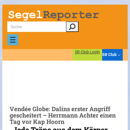
Zum
Inhalt
springen
Suchen
SR Club Login
SR Club
Vendée Globe: Dalins erster Angriff
gescheitert – Herrmann Achter einen
Tag vor Kap Hoorn
„Jede Träne aus dem Körper