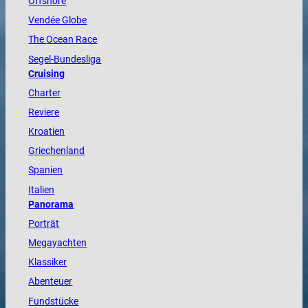
Offshore
Vendée
Globe
The
Ocean
Race
Segel-Bundesliga
Cruising
Charter
Reviere
Kroatien
Griechenland
Spanien
Italien
Panorama
Porträt
Megayachten
Klassiker
Abenteuer
Fundstücke