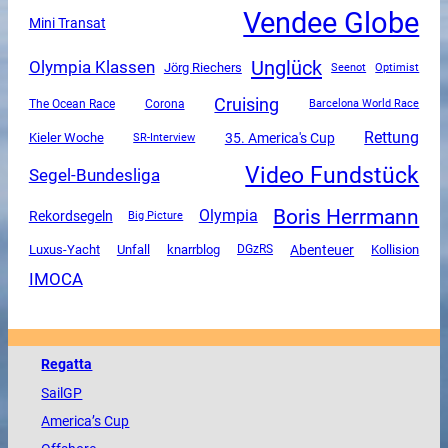
Vendee Globe
Mini Transat
Unglück
Olympia Klassen
Jörg Riechers
Seenot
Optimist
Cruising
The Ocean Race
Corona
Barcelona World Race
Rettung
35. America's Cup
Kieler Woche
SR-Interview
Video Fundstück
Segel-Bundesliga
Boris Herrmann
Olympia
Rekordsegeln
Big Picture
Luxus-Yacht
Unfall
Abenteuer
knarrblog
DGzRS
Kollision
IMOCA
Regatta
SailGP
America
’s Cup