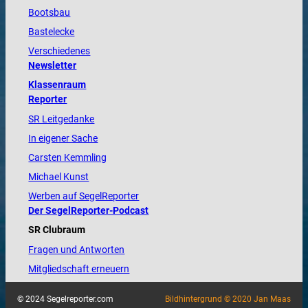
Bootsbau
Bastelecke
Verschiedenes
Newsletter
Klassenraum
Reporter
SR Leitgedanke
In eigener Sache
Carsten Kemmling
Michael Kunst
Werben auf SegelReporter
Der SegelReporter-Podcast
SR Clubraum
Fragen und Antworten
Mitgliedschaft erneuern
© 2024 Segelreporter.com
Bildhintergrund © 2020 Jan Maas