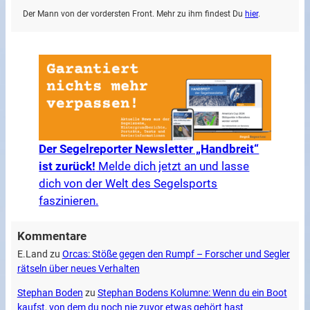
Der Mann von der vordersten Front. Mehr zu ihm findest Du
hier
.
Der Segelreporter Newsletter „Handbreit“
ist zurück!
Melde dich jetzt an und lasse
dich von der Welt des Segelsports
faszinieren.
Kommentare
E.Land
zu
Orcas: Stöße gegen den Rumpf – Forscher und Segler
rätseln über neues Verhalten
Stephan Boden
zu
Stephan Bodens Kolumne: Wenn du ein Boot
kaufst, von dem du noch nie zuvor etwas gehört hast