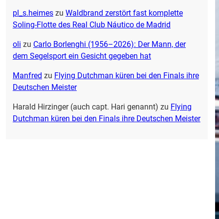
pl_s.heimes
zu
Waldbrand zerstört fast komplette
Soling-Flotte des Real Club Náutico de Madrid
oli
zu
Carlo Borlenghi (1956–2026): Der Mann, der
dem Segelsport ein Gesicht gegeben hat
Manfred
zu
Flying Dutchman küren bei den Finals ihre
Deutschen Meister
Harald Hirzinger (auch capt. Hari genannt)
zu
Flying
Dutchman küren bei den Finals ihre Deutschen Meister