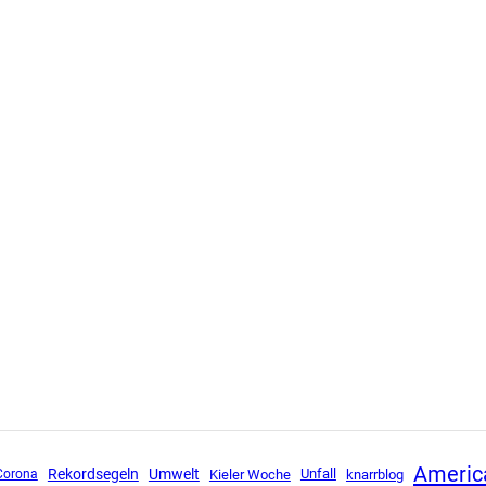
Americ
Rekordsegeln
Umwelt
Unfall
Corona
Kieler Woche
knarrblog