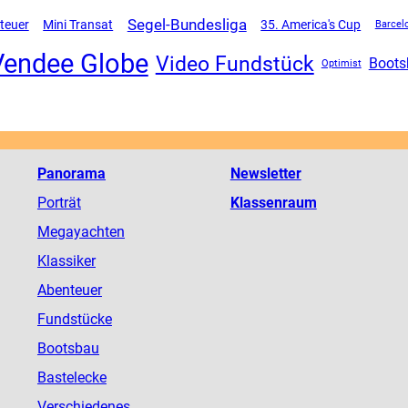
Segel-Bundesliga
Mini Transat
teuer
35. America's Cup
Barcel
Vendee Globe
Video Fundstück
Boots
Optimist
Panorama
Newsletter
Porträt
Klassenraum
Megayachten
Klassiker
Abenteuer
Fundstücke
Bootsbau
Bastelecke
Verschiedenes