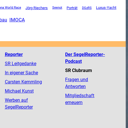
Luxus-Yacht
Jörg Riechers
Porträt
DGzRS
ona World Race
Seenot
IMOCA
bau
Reporter
Der SegelReporter-
Podcast
SR Leitgedanke
SR Clubraum
In eigener Sache
Fragen und
Carsten Kemmling
Antworten
Michael Kunst
Mitgliedschaft
Werben auf
erneuern
SegelReporter