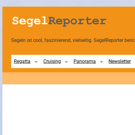
Zum
Inhalt
springen
Segeln ist cool, faszinierend, vielseitig. SegelReporter berich
Regatta
Cruising
Panorama
Newsletter