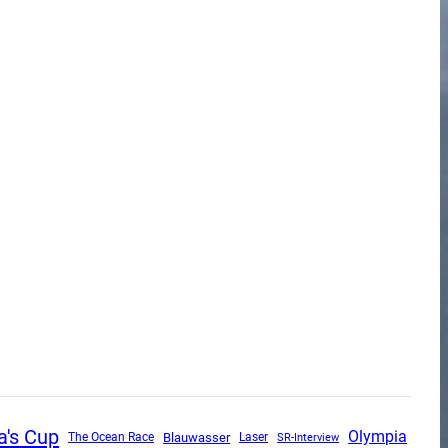
a's Cup
Olympia
The Ocean Race
Blauwasser
SR-Interview
Laser