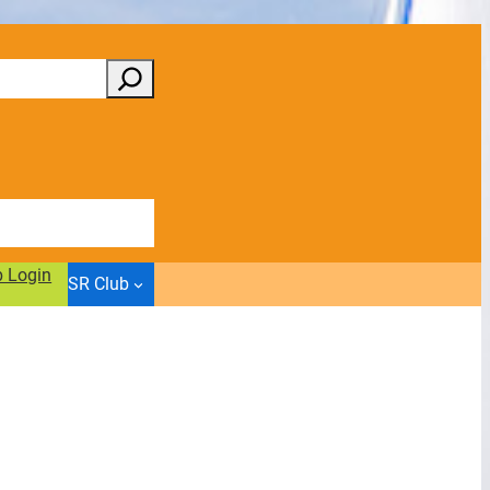
b Login
SR Club