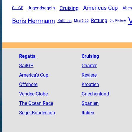
Americas Cup
Cruising
Jugendsegeln
SailGP
Aben
Boris Herrmann
Rettung
Kollision
Mini 6.50
Big Picture
Regatta
Cruising
SailGP
Charter
America
’s Cup
Reviere
Offshore
Kroatien
Vendée
Globe
Griechenland
The
Ocean
Race
Spanien
Segel-Bundesliga
Italien