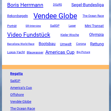
Boris Herrmann
Segel-Bundesliga
DGzRS
Vendee Globe
Rekordsegeln
The Ocean Race
Mini Transat
SailGP
Porträt
SR-Interview
Laser
Video Fundstück
Olympia
Kieler Woche
Rettung
Bootsbau
Umwelt
Corona
Barcelona World Race
Americas Cup
Luxus-Yacht
Blauwasser
Big Picture
Regatta
SailGP
America
’s Cup
Offshore
Vendée
Globe
The
Ocean
Race