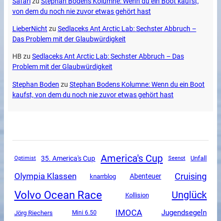
Safari
zu
Stephan Bodens Kolumne: Wenn du ein Boot kaufst,
von dem du noch nie zuvor etwas gehört hast
LieberNicht
zu
Sedlaceks Ant Arctic Lab: Sechster Abbruch –
Das Problem mit der Glaubwürdigkeit
HB
zu
Sedlaceks Ant Arctic Lab: Sechster Abbruch – Das
Problem mit der Glaubwürdigkeit
Stephan Boden
zu
Stephan Bodens Kolumne: Wenn du ein Boot
kaufst, von dem du noch nie zuvor etwas gehört hast
America's Cup
35. America's Cup
Unfall
Optimist
Seenot
Olympia Klassen
Cruising
Abenteuer
knarrblog
Volvo Ocean Race
Unglück
Kollision
IMOCA
Jugendsegeln
Jörg Riechers
Mini 6.50