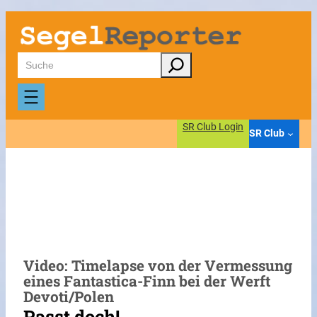
Zum
Inhalt
springen
Suchen
SR Club Login
SR Club
Video: Timelapse von der Vermessung
eines Fantastica-Finn bei der Werft
Devoti/Polen
Passt doch!