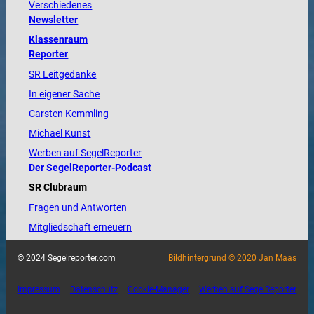
Verschiedenes
Newsletter
Klassenraum
Reporter
SR Leitgedanke
In eigener Sache
Carsten Kemmling
Michael Kunst
Werben auf SegelReporter
Der SegelReporter-Podcast
SR Clubraum
Fragen und Antworten
Mitgliedschaft erneuern
© 2024 Segelreporter.com
Bildhintergrund © 2020 Jan Maas
Impressum
Datenschutz
Cookie-Manager
Werben auf SegelReporter