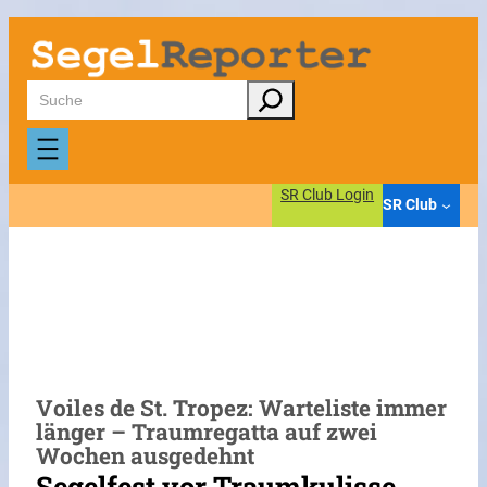
Zum
Inhalt
springen
Suchen
SR Club Login
SR Club
Voiles de St. Tropez: Warteliste immer
länger – Traumregatta auf zwei
Wochen ausgedehnt
Segelfest vor Traumkulisse