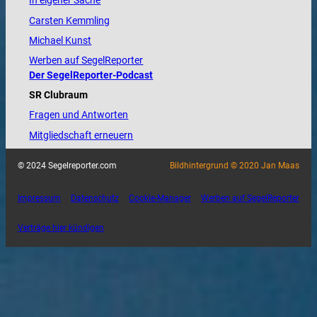
In eigener Sache
Carsten Kemmling
Michael Kunst
Werben auf SegelReporter
Der SegelReporter-Podcast
SR Clubraum
Fragen und Antworten
Mitgliedschaft erneuern
© 2024 Segelreporter.com
Bildhintergrund © 2020 Jan Maas
Impressum
Datenschutz
Cookie-Manager
Werben auf SegelReporter
Verträge hier kündigen