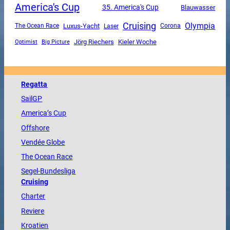
America's Cup
35. America's Cup
Blauwasser
Cruising
Olympia
Luxus-Yacht
The Ocean Race
Corona
Laser
Jörg Riechers
Kieler Woche
Optimist
Big Picture
Regatta
SailGP
America
’s Cup
Offshore
Vendée
Globe
The
Ocean
Race
Segel-Bundesliga
Cruising
Charter
Reviere
Kroatien