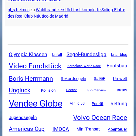
pl_s.heimes
zu
Waldbrand zerstört fast komplette Soling-Flotte
des Real Club Náutico de Madrid
Olympia Klassen
Segel-Bundesliga
Unfall
knarrblog
Video Fundstück
Bootsbau
Barcelona World Race
Boris Herrmann
Rekordsegeln
SailGP
Umwelt
Unglück
Kollision
SR-Interview
DGzRS
Seenot
Vendee Globe
Rettung
Mini 6.50
Porträt
Volvo Ocean Race
Jugendsegeln
Americas Cup
IMOCA
Mini Transat
Abenteuer