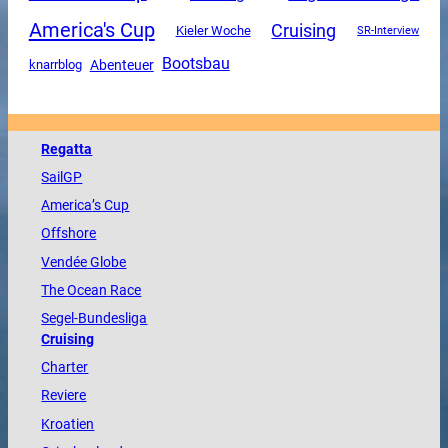
America's Cup
Cruising
Kieler Woche
SR-Interview
Bootsbau
Abenteuer
knarrblog
Regatta
SailGP
America
’s Cup
Offshore
Vendée
Globe
The
Ocean
Race
Segel-Bundesliga
Cruising
Charter
Reviere
Kroatien