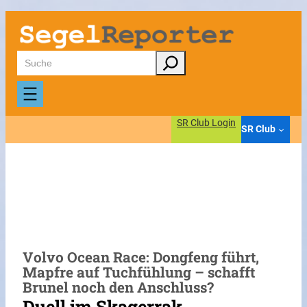
Zum
Inhalt
springen
Suchen
SR Club Login
SR Club
Volvo Ocean Race: Dongfeng führt,
Mapfre auf Tuchfühlung – schafft
Brunel noch den Anschluss?
Duell im Skagerrak