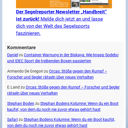
Der Segelreporter Newsletter „Handbreit“
ist zurück!
Melde dich jetzt an und lasse
dich von der Welt des Segelsports
faszinieren.
Kommentare
Daniel
zu
Container-Warnung in der Biskaya: Wie knapp Sodebo
und IDEC Sport die treibenden Boxen passierten
Armando De Gregori
zu
Orcas: Stöße gegen den Rumpf –
Forscher und Segler rätseln über neues Verhalten
E.Land
zu
Orcas: Stöße gegen den Rumpf – Forscher und Segler
rätseln über neues Verhalten
Stephan Boden
zu
Stephan Bodens Kolumne: Wenn du ein Boot
kaufst, von dem du noch nie zuvor etwas gehört hast
Safari
zu
Stephan Bodens Kolumne: Wenn du ein Boot kaufst,
von dem du noch nie zuvor etwas gehört hast