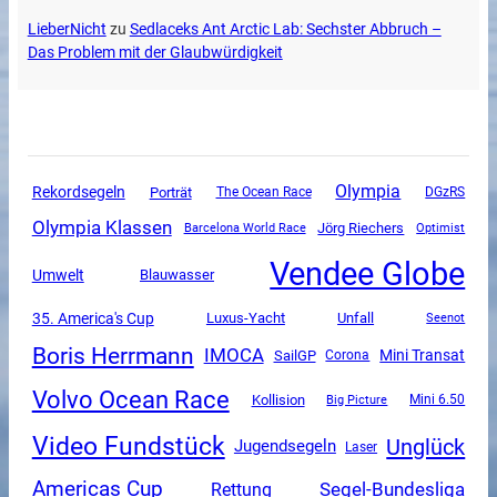
LieberNicht
zu
Sedlaceks Ant Arctic Lab: Sechster Abbruch –
Das Problem mit der Glaubwürdigkeit
Olympia
Rekordsegeln
Porträt
The Ocean Race
DGzRS
Olympia Klassen
Jörg Riechers
Barcelona World Race
Optimist
Vendee Globe
Umwelt
Blauwasser
35. America's Cup
Luxus-Yacht
Unfall
Seenot
Boris Herrmann
IMOCA
Mini Transat
SailGP
Corona
Volvo Ocean Race
Kollision
Mini 6.50
Big Picture
Video Fundstück
Unglück
Jugendsegeln
Laser
Americas Cup
Segel-Bundesliga
Rettung