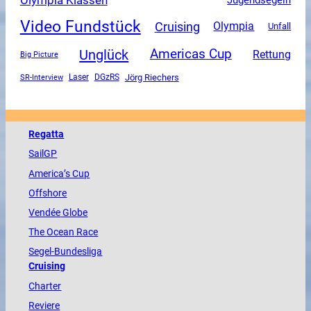
Video Fundstück
Cruising
Olympia
Unfall
Unglück
Americas Cup
Rettung
Big Picture
SR-Interview
DGzRS
Jörg Riechers
Laser
Regatta
SailGP
America
’s Cup
Offshore
Vendée
Globe
The
Ocean
Race
Segel-Bundesliga
Cruising
Charter
Reviere