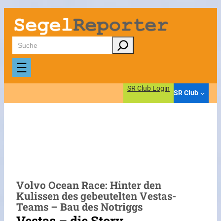
Zum
Inhalt
springen
Suchen
SR Club Login
SR Club
Volvo Ocean Race: Hinter den
Kulissen des gebeutelten Vestas-
Teams – Bau des Notriggs
Vestas – die Story