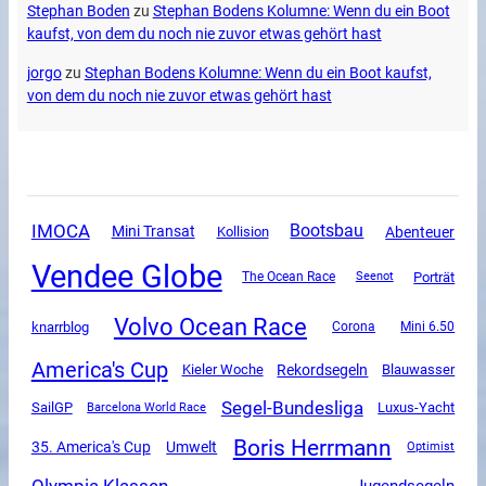
Stephan Boden
zu
Stephan Bodens Kolumne: Wenn du ein Boot
kaufst, von dem du noch nie zuvor etwas gehört hast
jorgo
zu
Stephan Bodens Kolumne: Wenn du ein Boot kaufst,
von dem du noch nie zuvor etwas gehört hast
IMOCA
Bootsbau
Mini Transat
Abenteuer
Kollision
Vendee Globe
The Ocean Race
Porträt
Seenot
Volvo Ocean Race
knarrblog
Corona
Mini 6.50
America's Cup
Rekordsegeln
Kieler Woche
Blauwasser
Segel-Bundesliga
SailGP
Luxus-Yacht
Barcelona World Race
Boris Herrmann
35. America's Cup
Umwelt
Optimist
Olympia Klassen
Jugendsegeln