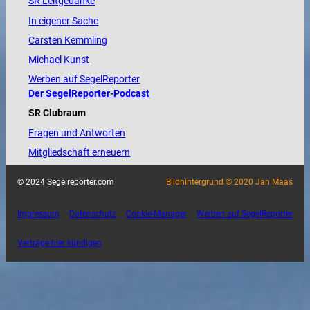
SR Leitgedanke
In eigener Sache
Carsten Kemmling
Michael Kunst
Werben auf SegelReporter
Der SegelReporter-Podcast
SR Clubraum
Fragen und Antworten
Mitgliedschaft erneuern
© 2024 Segelreporter.com
Bildhintergrund © 2020 Jan Maas
Impressum
Datenschutz
Cookie-Manager
Werben auf SegelReporter
Verträge hier kündigen