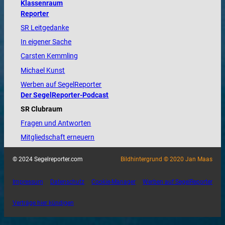
Klassenraum
Reporter
SR Leitgedanke
In eigener Sache
Carsten Kemmling
Michael Kunst
Werben auf SegelReporter
Der SegelReporter-Podcast
SR Clubraum
Fragen und Antworten
Mitgliedschaft erneuern
© 2024 Segelreporter.com
Bildhintergrund © 2020 Jan Maas
Impressum
Datenschutz
Cookie-Manager
Werben auf SegelReporter
Verträge hier kündigen