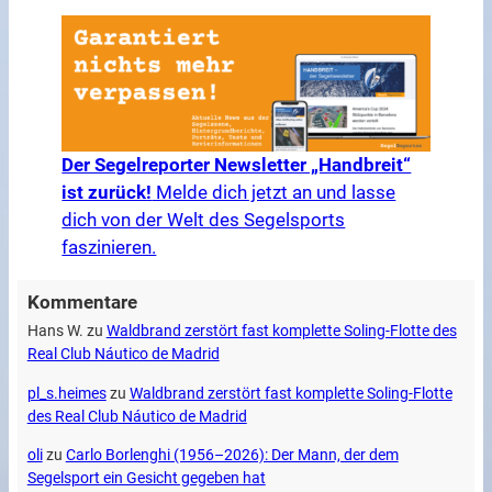
Der Segelreporter Newsletter „Handbreit“
ist zurück!
Melde dich jetzt an und lasse
dich von der Welt des Segelsports
faszinieren.
Kommentare
Hans W.
zu
Waldbrand zerstört fast komplette Soling-Flotte des
Real Club Náutico de Madrid
pl_s.heimes
zu
Waldbrand zerstört fast komplette Soling-Flotte
des Real Club Náutico de Madrid
oli
zu
Carlo Borlenghi (1956–2026): Der Mann, der dem
Segelsport ein Gesicht gegeben hat