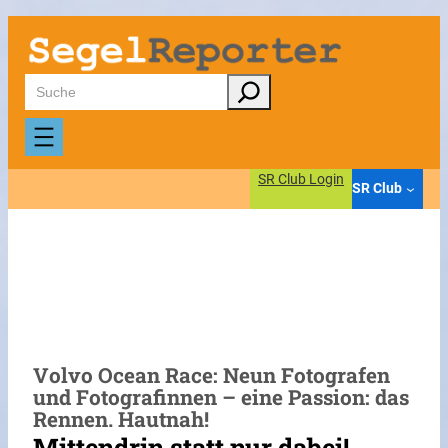
Zum
Inhalt
springen
Suchen
SR Club Login
SR Club
Volvo Ocean Race: Neun Fotografen
und Fotografinnen – eine Passion: das
Rennen. Hautnah!
Mittendrin statt nur dabei!