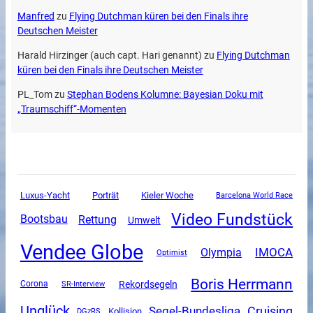
Manfred
zu
Flying Dutchman küren bei den Finals ihre
Deutschen Meister
Harald Hirzinger (auch capt. Hari genannt)
zu
Flying Dutchman
küren bei den Finals ihre Deutschen Meister
PL_Tom
zu
Stephan Bodens Kolumne: Bayesian Doku mit
„Traumschiff“-Momenten
Luxus-Yacht
Porträt
Kieler Woche
Barcelona World Race
Video Fundstück
Rettung
Bootsbau
Umwelt
Vendee Globe
Olympia
IMOCA
Optimist
Boris Herrmann
Rekordsegeln
Corona
SR-Interview
Unglück
Segel-Bundesliga
Cruising
DGzRS
Kollision