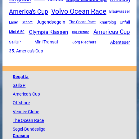
Volvo Ocean Race
America's Cup
Blauwasser
Jugendsegeln
Unfall
The Ocean Race
knarrblog
Laser
Seenot
Americas Cup
Olympia Klassen
Mini 6.50
Big Picture
Mini Transat
SailGP
Abenteuer
Jörg Riechers
35. America's Cup
Regatta
SailGP
America
’s Cup
Offshore
Vendée
Globe
The
Ocean
Race
Segel-Bundesliga
Cruising