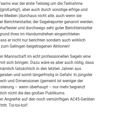
eams war der erste Teilsieg um die Teilnahme
roßartig!), aber auch durch sonstige eifrige und
ere Medien (durchaus nicht alle, auch wenn sie
er Berichterstatter, der Segelreporter genannt werden.
bhaftester und durchwegs sehr guter Berichterstatter
ufgrund ihres im Handumdrehen eingerichteten
s er nicht nur berichten sondern auch wirklich
e zum Gelingen beigetragenen Aktionen!
en Mannschaft im echt professionellen Segeln eine
mit sich bringen. Dazu wäre es aber auch nötig, dass
 nämlich tatsächlich in den letzten Jahren aus
ten und somit längerfristig in Gefahr. In jüngster
tech und Dimensionen (gemeint ist weniger der
eisterung – wenn überhaupt – nur mehr begrenzt
glich nicht die des großen Publikums.
hen Angreifer auf den noch vernünftigen AC45-Geräten
tt. Toi-toi-toi!!