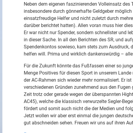
Neben dem eigenen faszinierenden Volleinsatz des T
insbesondere durch gönnerhafte Geldgeber möglich (g
einsatzfreudige Helfer und nicht zuletzt durch mehr
darüber berichtet hatten). Allen voran muss hier dies
Er war nicht nur Spender, sondern schnellster und le
in dieser Sache. In all den Berichten des SR, und a
Spendenkontos sowieso, kam stets zum Ausdruck, das
helfen will. Prima und wirklich dankenswürdig – all
Für die Zukunft könnte das Fußfassen einer so jung
Menge Positives für diesen Sport in unserem Lande 
der AC-Rahmen sich wieder mehr normalisiert. Er ist
verschiedenen Gründen zunehmend aus den Fugen gera
Zeit trotz oder gerade wegen der überspannten High
AC45), welche die klassisch verwurzelte Segler-Beg
fördert und somit auch nicht die der Medien und fol
Jetzt wollen wir aber erst einmal die jungen deutsc
gut abschneiden sehen. Freuen wir uns auf ihren Auftri