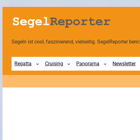
Zum
Inhalt
springen
Segeln ist cool, faszinierend, vielseitig. SegelReporter berich
Regatta
Cruising
Panorama
Newsletter