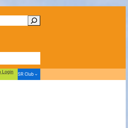
b Login
SR Club