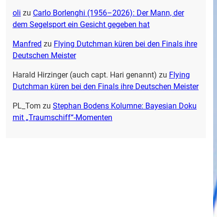
oli
zu
Carlo Borlenghi (1956–2026): Der Mann, der
dem Segelsport ein Gesicht gegeben hat
Manfred
zu
Flying Dutchman küren bei den Finals ihre
Deutschen Meister
Harald Hirzinger (auch capt. Hari genannt)
zu
Flying
Dutchman küren bei den Finals ihre Deutschen Meister
PL_Tom
zu
Stephan Bodens Kolumne: Bayesian Doku
mit „Traumschiff“-Momenten