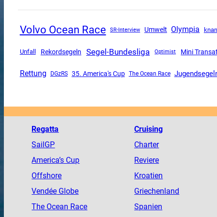
Volvo Ocean Race
Olympia
Umwelt
SR-Interview
knar
Segel-Bundesliga
Mini Transa
Unfall
Rekordsegeln
Optimist
Rettung
Jugendsegel
35. America's Cup
DGzRS
The Ocean Race
Regatta
Cruising
SailGP
Charter
America
’s Cup
Reviere
Offshore
Kroatien
Vendée
Globe
Griechenland
The
Ocean
Race
Spanien