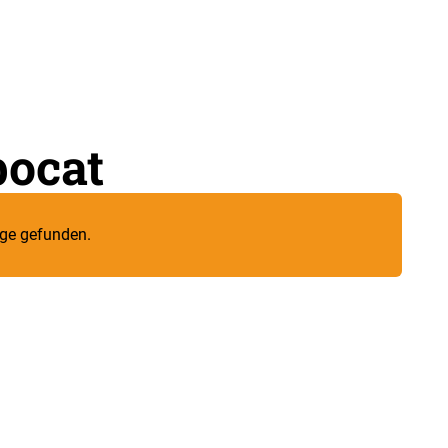
bocat
äge gefunden.