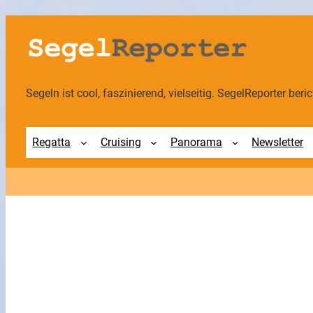
Zum
Inhalt
springen
Segeln ist cool, faszinierend, vielseitig. SegelReporter berich
Regatta
Cruising
Panorama
Newsletter