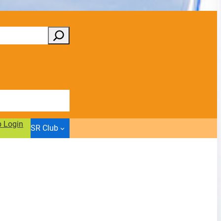
b Login
SR Club