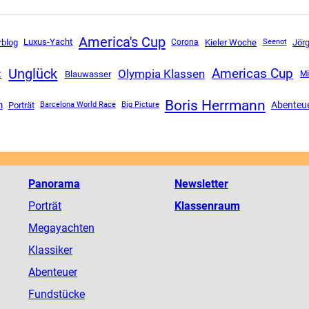
America's Cup
Luxus-Yacht
rblog
Corona
Kieler Woche
Jör
Seenot
Unglück
Americas Cup
Olympia Klassen
t
Blauwasser
Mi
Boris Herrmann
n
Abenteu
Porträt
Barcelona World Race
Big Picture
Panorama
Newsletter
Porträt
Klassenraum
Megayachten
Klassiker
Abenteuer
Fundstücke