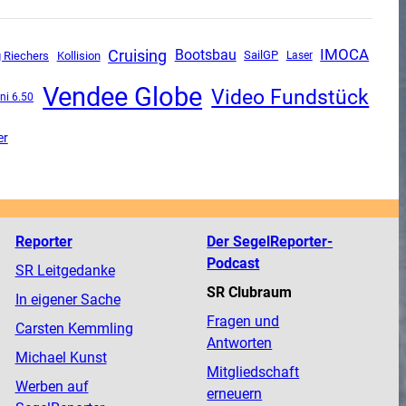
Cruising
IMOCA
Bootsbau
SailGP
g Riechers
Kollision
Laser
Vendee Globe
Video Fundstück
ni 6.50
er
Reporter
Der SegelReporter-
Podcast
SR Leitgedanke
SR Clubraum
In eigener Sache
Fragen und
Carsten Kemmling
Antworten
Michael Kunst
Mitgliedschaft
Werben auf
erneuern