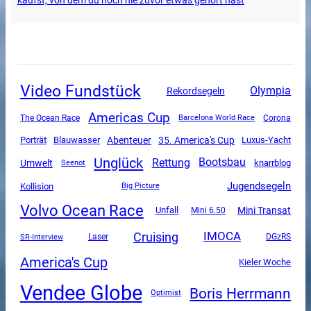
kaufst, von dem du noch nie zuvor etwas gehört hast
Video Fundstück
Olympia
Rekordsegeln
Americas Cup
The Ocean Race
Corona
Barcelona World Race
Abenteuer
35. America's Cup
Luxus-Yacht
Porträt
Blauwasser
Unglück
Rettung
Bootsbau
Umwelt
knarrblog
Seenot
Jugendsegeln
Kollision
Big Picture
Volvo Ocean Race
Mini Transat
Unfall
Mini 6.50
Cruising
IMOCA
SR-Interview
DGzRS
Laser
America's Cup
Kieler Woche
Vendee Globe
Boris Herrmann
Optimist