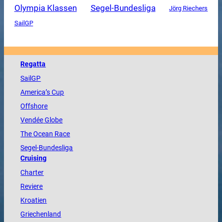
Olympia Klassen
Segel-Bundesliga
Jörg Riechers
SailGP
Regatta
SailGP
America
’s Cup
Offshore
Vendée
Globe
The
Ocean
Race
Segel-Bundesliga
Cruising
Charter
Reviere
Kroatien
Griechenland