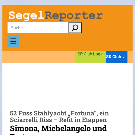
Zum
Inhalt
springen
Suchen
SR Club Login
SR Club
52 Fuss Stahlyacht „Fortuna“, ein
Sciarrelli Riss – Refit in Etappen
Simona, Michelangelo und