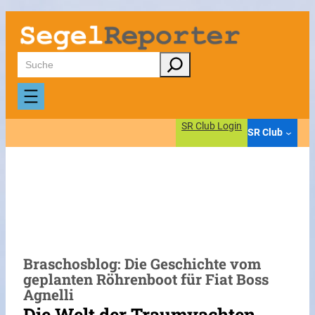
Zum
Inhalt
springen
Suchen
SR Club Login
SR Club
Braschosblog: Die Geschichte vom
geplanten Röhrenboot für Fiat Boss
Agnelli
Die Welt der Traumyachten