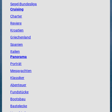
Segel-Bundesliga
Cruising
Charter
Reviere
Kroatien
Griechenland
Spanien
Italien
Panorama
Porträt
Megayachten
Klassiker
Abenteuer
Fundstücke
Bootsbau
Bastelecke