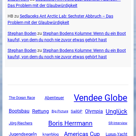
Das Problem mit der Glaubwürdigkeit
HB
zu
Sedlaceks Ant Arctic Lab: Sechster Abbruch – Das
Problem mit der Glaubwürdigkeit
Stephan Boden
zu
Stephan Bodens Kolumne: Wenn du ein Boot
kaufst, von dem du noch nie zuvor etwas gehört hast
Stephan Boden
zu
Stephan Bodens Kolumne: Wenn du ein Boot
kaufst, von dem du noch nie zuvor etwas gehört hast
Vendee Globe
Abenteuer
The Ocean Race
Unglück
Rettung
Olympia
Bootsbau
SailGP
Big Picture
Boris Herrmann
Jörg Riechers
SR-Interview
Americas Cup
Jugendsegeln
Luxus-Yacht
knarrblog