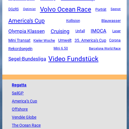
Volvo Ocean Race
DGzRS
Porträt
Optimist
Seenot
America's Cup
Kollision
Blauwasser
Olympia Klassen
Cruising
IMOCA
Unfall
Laser
Mini Transat
Umwelt
35. America's Cup
Kieler Woche
Corona
Rekordsegeln
Mini 6.50
Barcelona World Race
Video Fundstück
Segel-Bundesliga
Regatta
SailGP
America
’s Cup
Offshore
Vendée
Globe
The
Ocean
Race