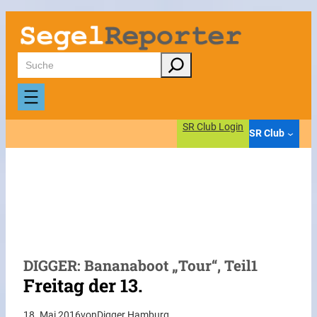
Zum
Inhalt
springen
Suchen
SR Club Login
SR Club
DIGGER: Bananaboot „Tour“, Teil1
Freitag der 13.
18. Mai 2016
von
Digger Hamburg