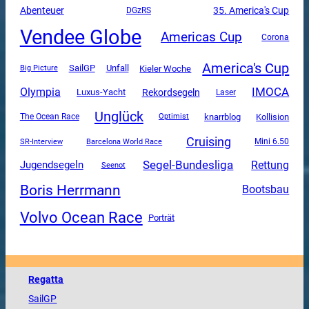
Abenteuer
35. America's Cup
DGzRS
Vendee Globe
Americas Cup
Corona
America's Cup
SailGP
Unfall
Kieler Woche
Big Picture
Olympia
IMOCA
Luxus-Yacht
Rekordsegeln
Laser
Unglück
The Ocean Race
knarrblog
Kollision
Optimist
Cruising
SR-Interview
Mini 6.50
Barcelona World Race
Segel-Bundesliga
Rettung
Jugendsegeln
Seenot
Boris Herrmann
Bootsbau
Volvo Ocean Race
Porträt
Regatta
SailGP