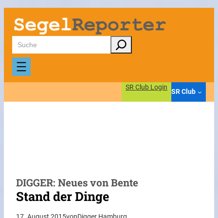
Zum
Inhalt
springen
Suchen
SR Club Login
SR Club
DIGGER: Neues von Bente
Stand der Dinge
17. August 2015
von
Digger Hamburg