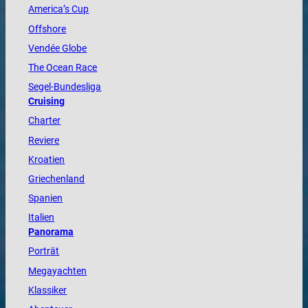
America
’s Cup
Offshore
Vendée
Globe
The
Ocean
Race
Segel-Bundesliga
Cruising
Charter
Reviere
Kroatien
Griechenland
Spanien
Italien
Panorama
Porträt
Megayachten
Klassiker