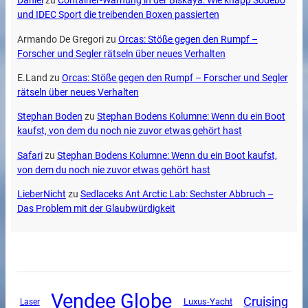
Daniel
zu
Container-Warnung in der Biskaya: Wie knapp Sodebo
und IDEC Sport die treibenden Boxen passierten
Armando De Gregori
zu
Orcas: Stöße gegen den Rumpf –
Forscher und Segler rätseln über neues Verhalten
E.Land
zu
Orcas: Stöße gegen den Rumpf – Forscher und Segler
rätseln über neues Verhalten
Stephan Boden
zu
Stephan Bodens Kolumne: Wenn du ein Boot
kaufst, von dem du noch nie zuvor etwas gehört hast
Safari
zu
Stephan Bodens Kolumne: Wenn du ein Boot kaufst,
von dem du noch nie zuvor etwas gehört hast
LieberNicht
zu
Sedlaceks Ant Arctic Lab: Sechster Abbruch –
Das Problem mit der Glaubwürdigkeit
Vendee Globe
Cruising
Luxus-Yacht
Laser