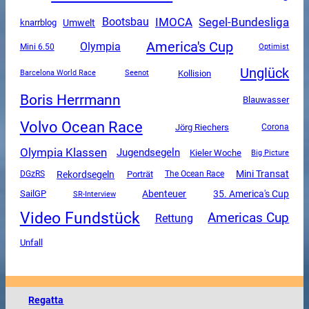
Segel-Bundesliga
IMOCA
Bootsbau
Umwelt
knarrblog
America's Cup
Olympia
Mini 6.50
Optimist
Unglück
Kollision
Barcelona World Race
Seenot
Boris Herrmann
Blauwasser
Volvo Ocean Race
Jörg Riechers
Corona
Olympia Klassen
Jugendsegeln
Kieler Woche
Big Picture
Mini Transat
Rekordsegeln
DGzRS
Porträt
The Ocean Race
SailGP
Abenteuer
35. America's Cup
SR-Interview
Video Fundstück
Americas Cup
Rettung
Unfall
Regatta