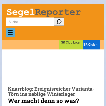
Zum
Inhalt
springen
Suchen
SR Club Login
SR Club
Knarrblog: Ereignisreicher Varianta-
Törn ins neblige Winterlager
Wer macht denn so was?