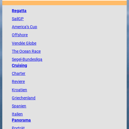
Regatta
SailGP
America
’s Cup
Offshore
Vendée
Globe
The
Ocean
Race
Segel-Bundesliga
Cruising
Charter
Reviere
Kroatien
Griechenland
Spanien
Italien
Panorama
Porträt