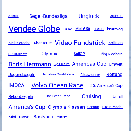
Unglück
Segel-Bundesliga
Seenot
Optimist
Vendee Globe
Mini 6.50
DGzRS
knarrblog
Laser
Video Fundstück
Abenteuer
Kieler Woche
Kollision
Olympia
SailGP
SR-Interview
Jörg Riechers
Boris Herrmann
Americas Cup
Umwelt
Big Picture
Rettung
Jugendsegeln
Blauwasser
Barcelona World Race
Volvo Ocean Race
IMOCA
35. America's Cup
Cruising
Rekordsegeln
Unfall
The Ocean Race
America's Cup
Olympia Klassen
Luxus-Yacht
Corona
Bootsbau
Mini Transat
Porträt