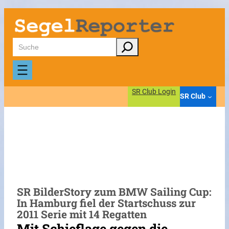
Zum
Inhalt
springen
Suchen
SR Club Login
SR Club
SR BilderStory zum BMW Sailing Cup:
In Hamburg fiel der Startschuss zur
2011 Serie mit 14 Regatten
Mit Schieflage gegen die