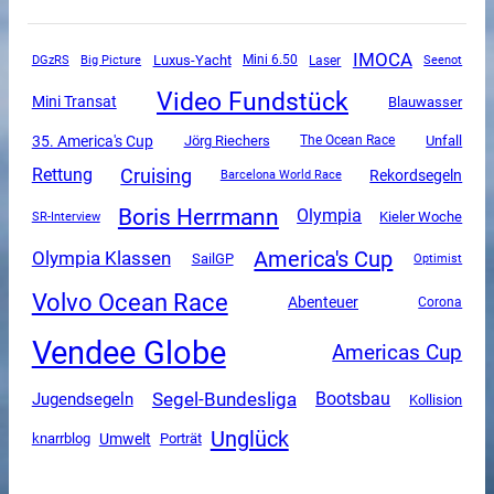
IMOCA
Luxus-Yacht
DGzRS
Mini 6.50
Big Picture
Laser
Seenot
Video Fundstück
Mini Transat
Blauwasser
35. America's Cup
Unfall
Jörg Riechers
The Ocean Race
Cruising
Rettung
Rekordsegeln
Barcelona World Race
Boris Herrmann
Olympia
SR-Interview
Kieler Woche
America's Cup
Olympia Klassen
SailGP
Optimist
Volvo Ocean Race
Abenteuer
Corona
Vendee Globe
Americas Cup
Segel-Bundesliga
Jugendsegeln
Bootsbau
Kollision
Unglück
Umwelt
knarrblog
Porträt