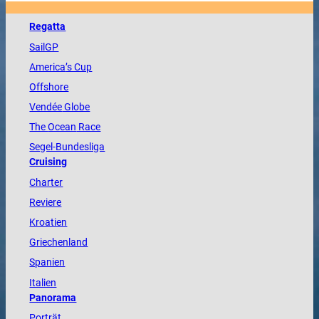
Regatta
SailGP
America
’s Cup
Offshore
Vendée
Globe
The
Ocean
Race
Segel-Bundesliga
Cruising
Charter
Reviere
Kroatien
Griechenland
Spanien
Italien
Panorama
Porträt