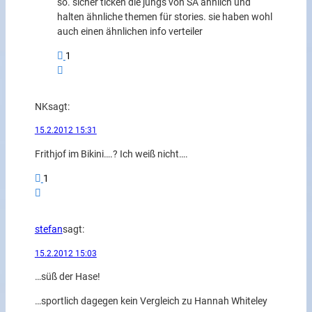
so. sicher ticken die jungs von SA ähnlich und
halten ähnliche themen für stories. sie haben wohl
auch einen ähnlichen info verteiler
1
NK
sagt:
15.2.2012 15:31
Frithjof im Bikini….? Ich weiß nicht….
1
stefan
sagt:
15.2.2012 15:03
…süß der Hase!
…sportlich dagegen kein Vergleich zu Hannah Whiteley