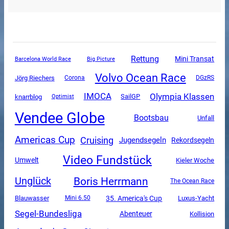
Rettung
Mini Transat
Barcelona World Race
Big Picture
Volvo Ocean Race
Jörg Riechers
Corona
DGzRS
Olympia Klassen
IMOCA
SailGP
knarrblog
Optimist
Vendee Globe
Bootsbau
Unfall
Americas Cup
Cruising
Jugendsegeln
Rekordsegeln
Video Fundstück
Umwelt
Kieler Woche
Boris Herrmann
Unglück
The Ocean Race
35. America's Cup
Luxus-Yacht
Blauwasser
Mini 6.50
Segel-Bundesliga
Abenteuer
Kollision