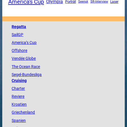
America's Cup
Olympia
Porträt
SR-Interview
Seenot
Laser
Regatta
SailGP
America
’s Cup
Offshore
Vendée
Globe
The
Ocean
Race
Segel-Bundesliga
Cruising
Charter
Reviere
Kroatien
Griechenland
Spanien