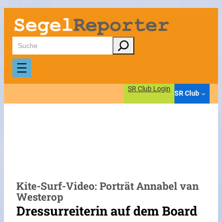
Zum
Inhalt
springen
Suchen
SR Club Login
SR Club
Kite-Surf-Video: Porträt Annabel van
Westerop
Dressurreiterin auf dem Board