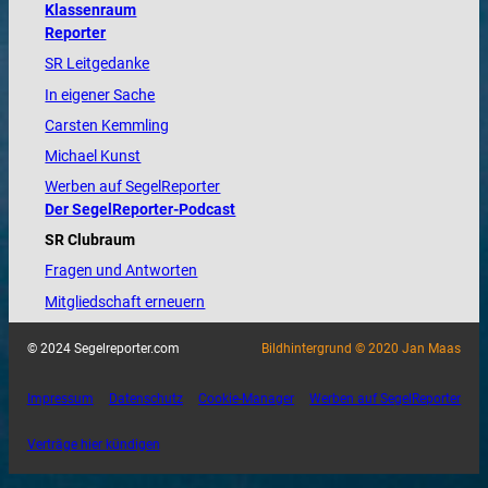
Klassenraum
Reporter
SR Leitgedanke
In eigener Sache
Carsten Kemmling
Michael Kunst
Werben auf SegelReporter
Der SegelReporter-Podcast
SR Clubraum
Fragen und Antworten
Mitgliedschaft erneuern
© 2024 Segelreporter.com
Bildhintergrund © 2020 Jan Maas
Impressum
Datenschutz
Cookie-Manager
Werben auf SegelReporter
Verträge hier kündigen