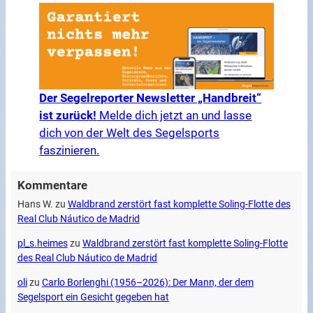
Der Segelreporter Newsletter „Handbreit“
ist zurück!
Melde dich jetzt an und lasse
dich von der Welt des Segelsports
faszinieren.
Kommentare
Hans W.
zu
Waldbrand zerstört fast komplette Soling-Flotte des
Real Club Náutico de Madrid
pl_s.heimes
zu
Waldbrand zerstört fast komplette Soling-Flotte
des Real Club Náutico de Madrid
oli
zu
Carlo Borlenghi (1956–2026): Der Mann, der dem
Segelsport ein Gesicht gegeben hat