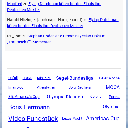
Manfred
zu
Flying Dutchman küren bei den Finals ihre
Deutschen Meister
Harald Hirzinger (auch capt. Hari genannt)
zu
Flying Dutchman
küren bei den Finals ihre Deutschen Meister
PL_Tom
zu
Stephan Bodens Kolumne: Bayesian Doku mit
„Traumschiff“-Momenten
Segel-Bundesliga
Unfall
DGzRS
Mini 6.50
Kieler Woche
IMOCA
Abenteuer
knarrblog
Jörg Riechers
Olympia Klassen
35. America's Cup
Corona
Porträt
Boris Herrmann
Olympia
Video Fundstück
Americas Cup
Luxus-Yacht