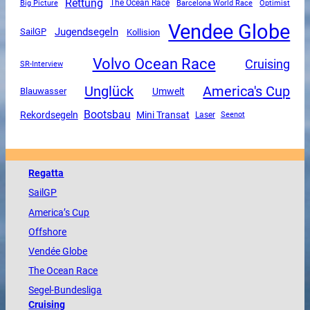
Rettung
The Ocean Race
Big Picture
Barcelona World Race
Optimist
Vendee Globe
Jugendsegeln
SailGP
Kollision
Volvo Ocean Race
Cruising
SR-Interview
Unglück
America's Cup
Umwelt
Blauwasser
Bootsbau
Mini Transat
Rekordsegeln
Laser
Seenot
Regatta
SailGP
America
’s Cup
Offshore
Vendée
Globe
The
Ocean
Race
Segel-Bundesliga
Cruising