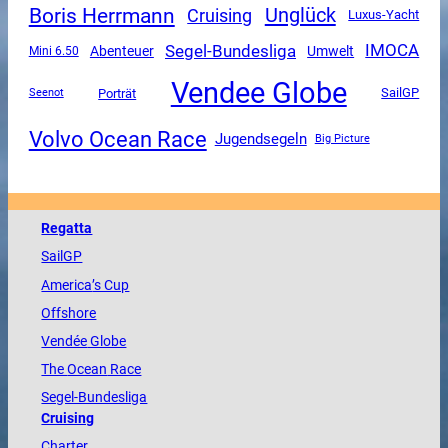
Boris Herrmann
Unglück
Cruising
Luxus-Yacht
Segel-Bundesliga
IMOCA
Abenteuer
Umwelt
Mini 6.50
Vendee Globe
SailGP
Porträt
Seenot
Volvo Ocean Race
Jugendsegeln
Big Picture
Regatta
SailGP
America
’s Cup
Offshore
Vendée
Globe
The
Ocean
Race
Segel-Bundesliga
Cruising
Charter