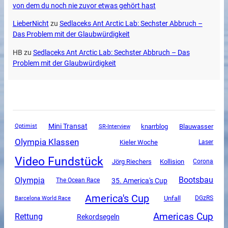
von dem du noch nie zuvor etwas gehört hast
LieberNicht
zu
Sedlaceks Ant Arctic Lab: Sechster Abbruch –
Das Problem mit der Glaubwürdigkeit
HB
zu
Sedlaceks Ant Arctic Lab: Sechster Abbruch – Das
Problem mit der Glaubwürdigkeit
Mini Transat
SR-Interview
knarrblog
Blauwasser
Optimist
Olympia Klassen
Kieler Woche
Laser
Video Fundstück
Jörg Riechers
Kollision
Corona
Olympia
Bootsbau
35. America's Cup
The Ocean Race
America's Cup
Unfall
DGzRS
Barcelona World Race
Americas Cup
Rettung
Rekordsegeln