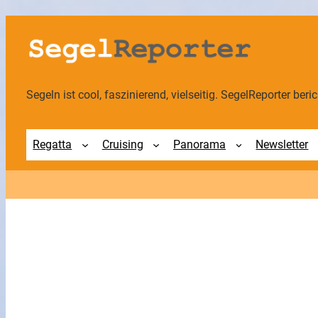
Zum
Inhalt
springen
Segeln ist cool, faszinierend, vielseitig. SegelReporter berich
Regatta
Cruising
Panorama
Newsletter