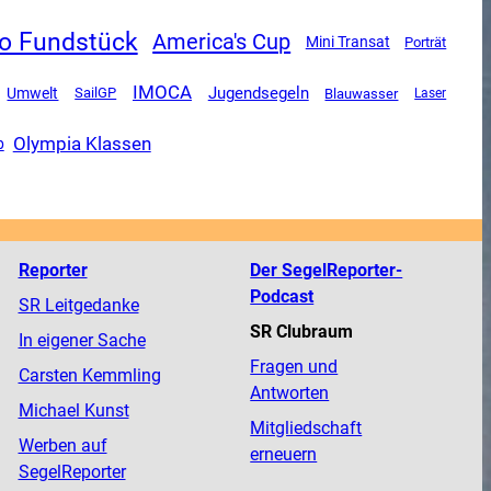
o Fundstück
America's Cup
Mini Transat
Porträt
IMOCA
Jugendsegeln
Umwelt
SailGP
Blauwasser
Laser
Olympia Klassen
p
Reporter
Der SegelReporter-
Podcast
SR Leitgedanke
SR Clubraum
In eigener Sache
Fragen und
Carsten Kemmling
Antworten
Michael Kunst
Mitgliedschaft
Werben auf
erneuern
SegelReporter