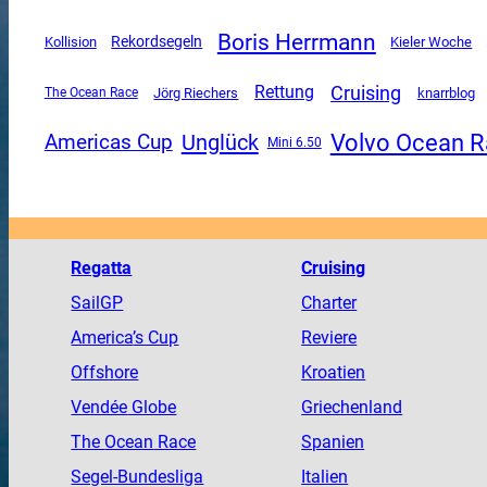
Boris Herrmann
Rekordsegeln
Kollision
Kieler Woche
Cruising
Rettung
The Ocean Race
Jörg Riechers
knarrblog
Volvo Ocean 
Unglück
Americas Cup
Mini 6.50
Regatta
Cruising
SailGP
Charter
America
’s Cup
Reviere
Offshore
Kroatien
Vendée
Globe
Griechenland
The
Ocean
Race
Spanien
Segel-Bundesliga
Italien