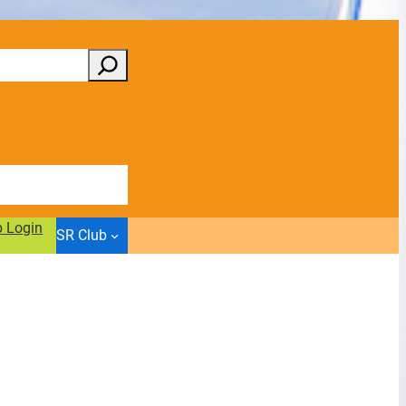
b Login
SR Club