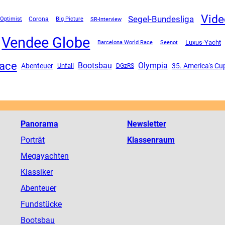
Vide
Segel-Bundesliga
Corona
SR-Interview
Optimist
Big Picture
Vendee Globe
Luxus-Yacht
Barcelona World Race
Seenot
Race
Olympia
Bootsbau
Abenteuer
Unfall
35. America's Cu
DGzRS
Panorama
Newsletter
Porträt
Klassenraum
Megayachten
Klassiker
Abenteuer
Fundstücke
Bootsbau