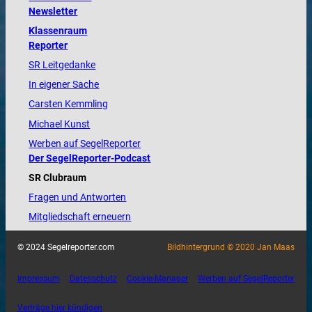
Newsletter
Klassenraum
Reporter
SR Leitgedanke
In eigener Sache
Carsten Kemmling
Michael Kunst
Werben auf SegelReporter
Der SegelReporter-Podcast
SR Clubraum
Fragen und Antworten
Mitgliedschaft erneuern
© 2024 Segelreporter.com
Bildhintergrund © 2020 Jan Maas
Impressum
Datenschutz
Cookie-Manager
Werben auf SegelReporter
Verträge hier kündigen