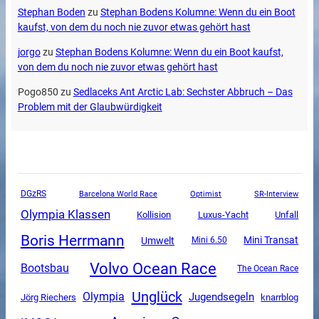
Stephan Boden
zu
Stephan Bodens Kolumne: Wenn du ein Boot
kaufst, von dem du noch nie zuvor etwas gehört hast
jorgo
zu
Stephan Bodens Kolumne: Wenn du ein Boot kaufst,
von dem du noch nie zuvor etwas gehört hast
Pogo850
zu
Sedlaceks Ant Arctic Lab: Sechster Abbruch – Das
Problem mit der Glaubwürdigkeit
DGzRS
SR-Interview
Barcelona World Race
Optimist
Olympia Klassen
Luxus-Yacht
Unfall
Kollision
Boris Herrmann
Mini Transat
Umwelt
Mini 6.50
Volvo Ocean Race
Bootsbau
The Ocean Race
Unglück
Olympia
Jugendsegeln
Jörg Riechers
knarrblog