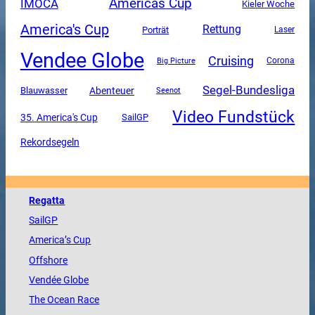
Americas Cup
IMOCA
Kieler Woche
America's Cup
Rettung
Porträt
Laser
Vendee Globe
Cruising
Corona
Big Picture
Segel-Bundesliga
Abenteuer
Blauwasser
Seenot
Video Fundstück
35. America's Cup
SailGP
Rekordsegeln
Regatta
SailGP
America
’s Cup
Offshore
Vendée
Globe
The
Ocean
Race