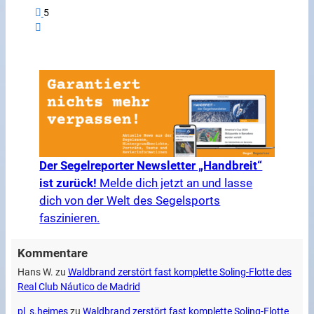
5
Der Segelreporter Newsletter „Handbreit“
ist zurück!
Melde dich jetzt an und lasse
dich von der Welt des Segelsports
faszinieren.
Kommentare
Hans W.
zu
Waldbrand zerstört fast komplette Soling-Flotte des
Real Club Náutico de Madrid
pl_s.heimes
zu
Waldbrand zerstört fast komplette Soling-Flotte