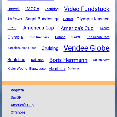
Video Fundstück
IMOCA
Umwelt
knarrblog
Segel-Bundesliga
Olympia Klassen
Porträt
Big Picture
America's Cup
Americas Cup
DGzRS
Seenot
Olympia
SailGP
Jörg Riechers
Corona
The Ocean Race
Vendee Globe
Cruising
Barcelona World Race
Boris Herrmann
Bootsbau
Kollision
SR-Interview
Abenteuer
Kieler Woche
Blauwasser
Optimist
Regatta
SailGP
America
’s Cup
Offshore