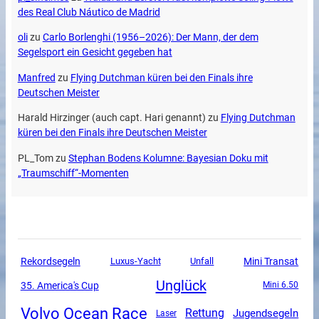
des Real Club Náutico de Madrid
oli
zu
Carlo Borlenghi (1956–2026): Der Mann, der dem
Segelsport ein Gesicht gegeben hat
Manfred
zu
Flying Dutchman küren bei den Finals ihre
Deutschen Meister
Harald Hirzinger (auch capt. Hari genannt)
zu
Flying Dutchman
küren bei den Finals ihre Deutschen Meister
PL_Tom
zu
Stephan Bodens Kolumne: Bayesian Doku mit
„Traumschiff“-Momenten
Mini Transat
Rekordsegeln
Luxus-Yacht
Unfall
Unglück
35. America's Cup
Mini 6.50
Volvo Ocean Race
Rettung
Jugendsegeln
Laser