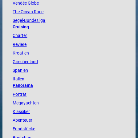
Vendée
Globe
The
Ocean
Race
Segel-Bundesliga
Cruising
Charter
Reviere
Kroatien
Griechenland
Spanien
Italien
Panorama
Porträt
Megayachten
Klassiker
Abenteuer
Fundstücke
Bootsbau