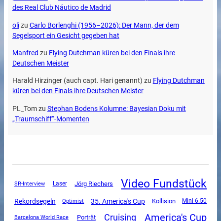
des Real Club Náutico de Madrid
oli
zu
Carlo Borlenghi (1956–2026): Der Mann, der dem
Segelsport ein Gesicht gegeben hat
Manfred
zu
Flying Dutchman küren bei den Finals ihre
Deutschen Meister
Harald Hirzinger (auch capt. Hari genannt)
zu
Flying Dutchman
küren bei den Finals ihre Deutschen Meister
PL_Tom
zu
Stephan Bodens Kolumne: Bayesian Doku mit
„Traumschiff“-Momenten
Video Fundstück
SR-Interview
Jörg Riechers
Laser
Rekordsegeln
35. America's Cup
Kollision
Mini 6.50
Optimist
America's Cup
Cruising
Porträt
Barcelona World Race