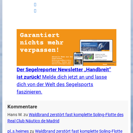
Der Segelreporter Newsletter „Handbreit“
ist zurück!
Melde dich jetzt an und lasse
dich von der Welt des Segelsports
faszinieren.
Kommentare
Hans W.
zu
Waldbrand zerstört fast komplette Soling-Flotte des
Real Club Náutico de Madrid
pl_s.heimes
zu
Waldbrand zerstört fast komplette Soling-Flotte