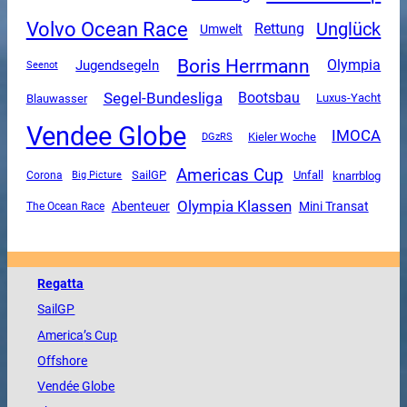
Volvo Ocean Race
Unglück
Rettung
Umwelt
Boris Herrmann
Olympia
Jugendsegeln
Seenot
Segel-Bundesliga
Bootsbau
Luxus-Yacht
Blauwasser
Vendee Globe
IMOCA
DGzRS
Kieler Woche
Americas Cup
SailGP
Unfall
Corona
knarrblog
Big Picture
Olympia Klassen
Mini Transat
Abenteuer
The Ocean Race
Regatta
SailGP
America
’s Cup
Offshore
Vendée
Globe