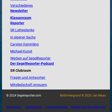
Verschiedenes
Newsletter
Klassenraum
Reporter
SR Leitgedanke
In eigener Sache
Carsten Kemmling
Michael Kunst
Werben auf SegelReporter
Der SegelReporter-Podcast
SR Clubraum
Fragen und Antworten
Mitgliedschaft erneuern
© 2024 Segelreporter.com
Bildhintergrund © 2020 Jan Maas
Impressum
Datenschutz
Cookie-Manager
Werben auf SegelReporter