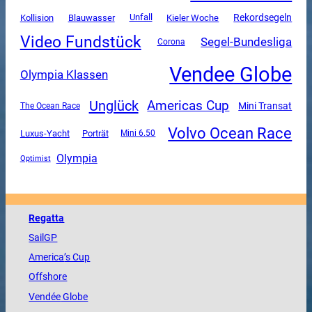
Unfall
Rekordsegeln
Kollision
Blauwasser
Kieler Woche
Video Fundstück
Segel-Bundesliga
Corona
Vendee Globe
Olympia Klassen
Unglück
Americas Cup
Mini Transat
The Ocean Race
Volvo Ocean Race
Luxus-Yacht
Porträt
Mini 6.50
Olympia
Optimist
Regatta
SailGP
America
’s Cup
Offshore
Vendée
Globe