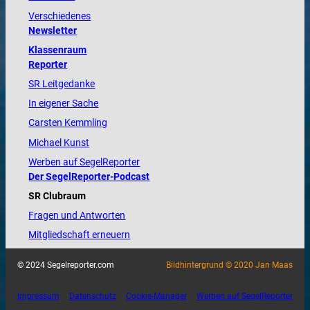
Verschiedenes
Newsletter
Klassenraum
Reporter
SR Leitgedanke
In eigener Sache
Carsten Kemmling
Michael Kunst
Werben auf SegelReporter
Der SegelReporter-Podcast
SR Clubraum
Fragen und Antworten
Mitgliedschaft erneuern
© 2024 Segelreporter.com
Bildhintergrund © 2020 Jan Maas
Impressum
Datenschutz
Cookie-Manager
Werben auf SegelReporter