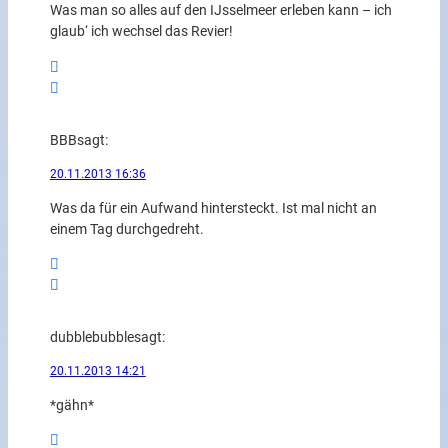
Was man so alles auf den IJsselmeer erleben kann – ich
glaub‘ ich wechsel das Revier!
BBB
sagt:
20.11.2013 16:36
Was da für ein Aufwand hintersteckt. Ist mal nicht an
einem Tag durchgedreht.
dubblebubble
sagt:
20.11.2013 14:21
*gähn*