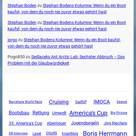
Stephan Boden
zu
Stephan Bodens Kolumne: Wenn du ein Boot
kaufst, von dem du noch nie zuvor etwas gehört hast
Stephan Boden
zu
Stephan Bodens Kolumne: Wenn du ein Boot
kaufst, von dem du noch nie zuvor etwas gehört hast
jorgo
zu
Stephan Bodens Kolumne: Wenn du ein Boot kaufst,
von dem du noch nie zuvor etwas gehört hast
Pogo850
zu
Sedlaceks Ant Arctic Lab: Sechster Abbruch – Das
Problem mit der Glaubwürdigkeit
Cruising
IMOCA
SailGP
Barcelona World Race
Seenot
America's Cup
Rettung
Bootsbau
Umwelt
Big Picture
Jugendsegeln
35. America's Cup
Abenteuer
Jörg Riechers
Boris Herrmann
SR-Interview
DGzRS
knarrblog
Laser