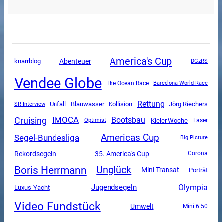
America's Cup
Abenteuer
knarrblog
DGzRS
Vendee Globe
The Ocean Race
Barcelona World Race
Rettung
Unfall
SR-Interview
Blauwasser
Kollision
Jörg Riechers
Cruising
IMOCA
Bootsbau
Kieler Woche
Optimist
Laser
Americas Cup
Segel-Bundesliga
Big Picture
Rekordsegeln
35. America's Cup
Corona
Boris Herrmann
Unglück
Mini Transat
Porträt
Olympia
Jugendsegeln
Luxus-Yacht
Video Fundstück
Umwelt
Mini 6.50