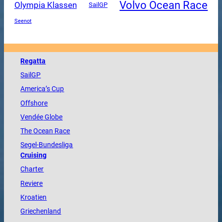
Volvo Ocean Race
Olympia Klassen
SailGP
Seenot
Regatta
SailGP
America
’s Cup
Offshore
Vendée
Globe
The
Ocean
Race
Segel-Bundesliga
Cruising
Charter
Reviere
Kroatien
Griechenland