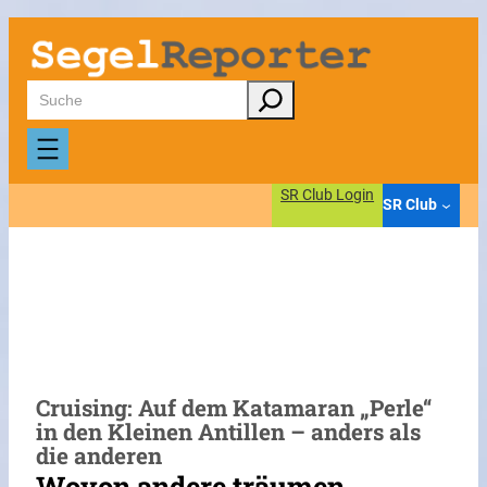
Zum
Inhalt
springen
Suchen
SR Club Login
SR Club
Cruising: Auf dem Katamaran „Perle“
in den Kleinen Antillen – anders als
die anderen
Wovon andere träumen