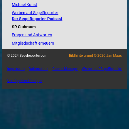
Michael Kunst
Werben auf SegelReporter
Der SegelReporter-Podcast
SR Clubraum
Fragen und Antworten
Mitgliedschaft erneuern
© 2024 Segelreporter.com
Bildhintergrund © 2020 Jan Maas
Impressum
Datenschutz
Cookie-Manager
Werben auf SegelReporter
Verträge hier kündigen