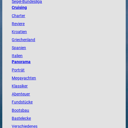
Segel-Bundesliga
Cruising
Charter
Reviere
Kroatien
Griechenland
Spanien
Italien
Panorama
Porträt
Megayachten
Klassiker
Abenteuer
Fundstücke
Bootsbau
Bastelecke
Verschiedenes