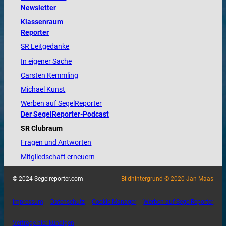
Newsletter
Klassenraum
Reporter
SR Leitgedanke
In eigener Sache
Carsten Kemmling
Michael Kunst
Werben auf SegelReporter
Der SegelReporter-Podcast
SR Clubraum
Fragen und Antworten
Mitgliedschaft erneuern
© 2024 Segelreporter.com
Bildhintergrund © 2020 Jan Maas
Impressum
Datenschutz
Cookie-Manager
Werben auf SegelReporter
Verträge hier kündigen