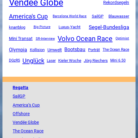
Vendee Globe
Rekordsegeln
America's Cup
SailGP
Blauwasser
Barcelona World Race
Segel-Bundesliga
Luxus-Yacht
knarrblog
Big Picture
Volvo Ocean Race
Mini Transat
SR-Interview
Optimist
Olympia
Bootsbau
Umwelt
Kollision
Porträt
The Ocean Race
Unglück
DGzRS
Kieler Woche
Jörg Riechers
Mini 6.50
Laser
Regatta
SailGP
America
’s Cup
Offshore
Vendée
Globe
The
Ocean
Race