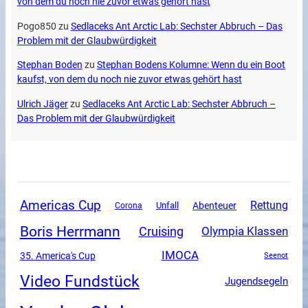
von dem du noch nie zuvor etwas gehört hast
Pogo850
zu
Sedlaceks Ant Arctic Lab: Sechster Abbruch – Das
Problem mit der Glaubwürdigkeit
Stephan Boden
zu
Stephan Bodens Kolumne: Wenn du ein Boot
kaufst, von dem du noch nie zuvor etwas gehört hast
Ulrich Jäger
zu
Sedlaceks Ant Arctic Lab: Sechster Abbruch –
Das Problem mit der Glaubwürdigkeit
Americas Cup
Rettung
Unfall
Abenteuer
Corona
Boris Herrmann
Cruising
Olympia Klassen
IMOCA
35. America's Cup
Seenot
Video Fundstück
Jugendsegeln