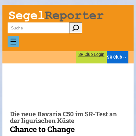
Zum
Inhalt
springen
Suchen
SR Club Login
SR Club
Die neue Bavaria C50 im SR-Test an
der ligurischen Küste
Chance to Change