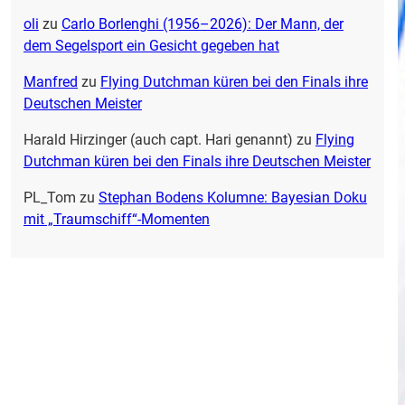
oli
zu
Carlo Borlenghi (1956–2026): Der Mann, der
dem Segelsport ein Gesicht gegeben hat
Manfred
zu
Flying Dutchman küren bei den Finals ihre
Deutschen Meister
Harald Hirzinger (auch capt. Hari genannt)
zu
Flying
Dutchman küren bei den Finals ihre Deutschen Meister
PL_Tom
zu
Stephan Bodens Kolumne: Bayesian Doku
mit „Traumschiff“-Momenten