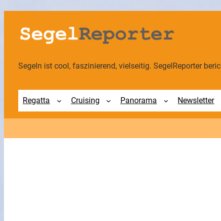
Zum
Inhalt
springen
Segeln ist cool, faszinierend, vielseitig. SegelReporter berich
Regatta
Cruising
Panorama
Newsletter