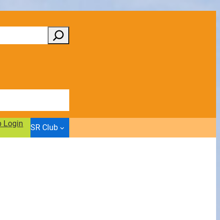
b Login
SR Club