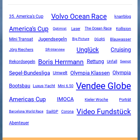
Volvo Ocean Race
35. America's Cup
knarrblog
America's Cup
The Ocean Race
Kollision
Optimist
Laser
Jugendsegeln
Mini Transat
DGzRS
Blauwasser
Big Picture
Unglück
Cruising
Jörg Riechers
SR-Interview
Boris Herrmann
Rettung
Rekordsegeln
Unfall
Seenot
Segel-Bundesliga
Olympia Klassen
Olympia
Umwelt
Vendee Globe
Bootsbau
Luxus-Yacht
Mini 6.50
Americas Cup
IMOCA
Kieler Woche
Porträt
Video Fundstück
SailGP
Corona
Barcelona World Race
Abenteuer