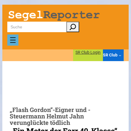
Zum
Inhalt
springen
Suchen
SR Club Login
SR Club
„Flash Gordon“-Eigner und -
Steuermann Helmut Jahn
verunglückte tödlich
„Ein Motor der Farr 40-Klasse“