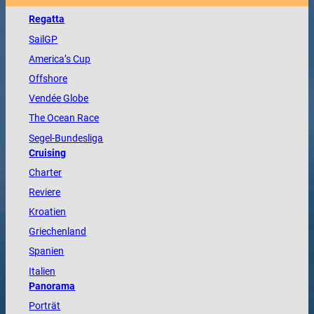
Regatta
SailGP
America
’s Cup
Offshore
Vendée
Globe
The
Ocean
Race
Segel-Bundesliga
Cruising
Charter
Reviere
Kroatien
Griechenland
Spanien
Italien
Panorama
Porträt