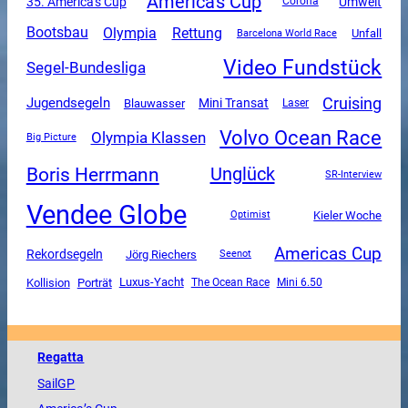
America's Cup
35. America's Cup
Umwelt
Corona
Olympia
Rettung
Bootsbau
Unfall
Barcelona World Race
Video Fundstück
Segel-Bundesliga
Cruising
Jugendsegeln
Mini Transat
Blauwasser
Laser
Volvo Ocean Race
Olympia Klassen
Big Picture
Boris Herrmann
Unglück
SR-Interview
Vendee Globe
Kieler Woche
Optimist
Americas Cup
Rekordsegeln
Jörg Riechers
Seenot
Luxus-Yacht
Kollision
Porträt
The Ocean Race
Mini 6.50
Regatta
SailGP