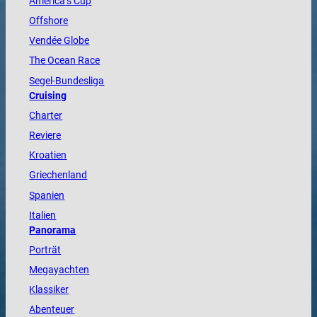
America
’s Cup
Offshore
Vendée
Globe
The
Ocean
Race
Segel-Bundesliga
Cruising
Charter
Reviere
Kroatien
Griechenland
Spanien
Italien
Panorama
Porträt
Megayachten
Klassiker
Abenteuer