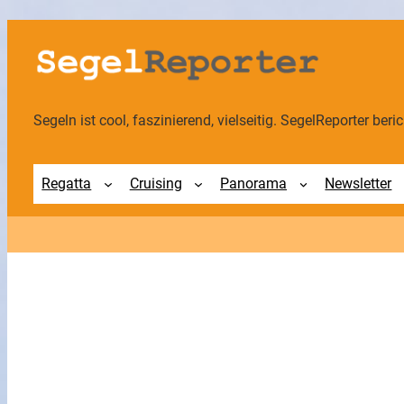
Zum
Inhalt
springen
Segeln ist cool, faszinierend, vielseitig. SegelReporter berich
Regatta
Cruising
Panorama
Newsletter