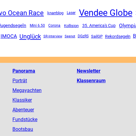
Vendee Globe
vo Ocean Race
knarrblog
Laser
Olympi
Jugendsegeln
35. America's Cup
Mini 6.50
Corona
Kollision
Unglück
IMOCA
B
SailGP
Rekordsegeln
SR-Interview
DGzRS
Seenot
Panorama
Newsletter
Porträt
Klassenraum
Megayachten
Klassiker
Abenteuer
Fundstücke
Bootsbau