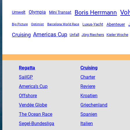
Vol
Boris Herrmann
Olympia
Mini Transat
Umwelt
Luxus-Yacht
Abenteuer
Big Picture
Optimist
Barcelona World Race
Americas Cup
Cruising
Unfall
Jörg Riechers
Kieler Woche
Regatta
Cruising
SailGP
Charter
America
’s Cup
Reviere
Offshore
Kroatien
Vendée
Globe
Griechenland
The
Ocean
Race
Spanien
Segel-Bundesliga
Italien