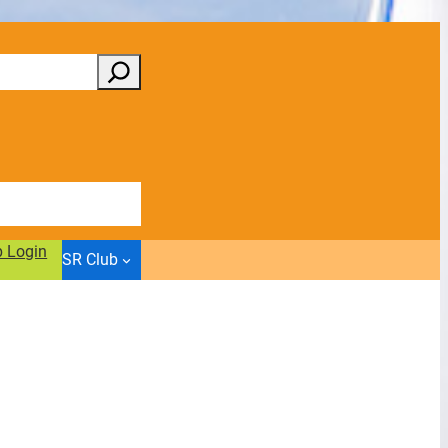
b Login
SR Club