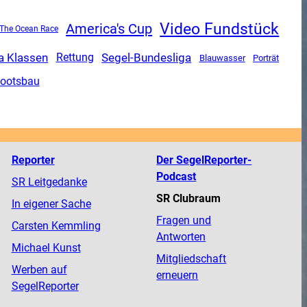
Video Fundstück
America's Cup
The Ocean Race
a Klassen
Segel-Bundesliga
Rettung
Blauwasser
Porträt
ootsbau
Reporter
Der SegelReporter-
Podcast
SR Leitgedanke
SR Clubraum
In eigener Sache
Fragen und
Carsten Kemmling
Antworten
Michael Kunst
Mitgliedschaft
Werben auf
erneuern
SegelReporter