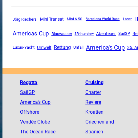
Mini Transat
Jörg Riechers
Mini 6.50
Barcelona World Race
Laser
Americas Cup
Abenteuer
SailGP
Re
Blauwasser
SR-Interview
America's Cup
Rettung
Luxus-Yacht
Umwelt
Unfall
35. A
Regatta
Cruising
SailGP
Charter
America
’s Cup
Reviere
Offshore
Kroatien
Vendée
Globe
Griechenland
The
Ocean
Race
Spanien