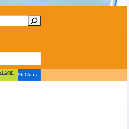
b Login
SR Club