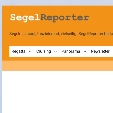
Zum
Inhalt
springen
Segeln ist cool, faszinierend, vielseitig. SegelReporter berich
Regatta
Cruising
Panorama
Newsletter