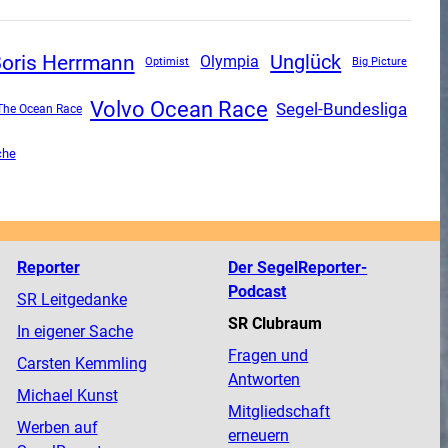
oris Herrmann
Unglück
Olympia
Optimist
Big Picture
Volvo Ocean Race
Segel-Bundesliga
The Ocean Race
che
Reporter
Der SegelReporter-
Podcast
SR Leitgedanke
SR Clubraum
In eigener Sache
Fragen und
Carsten Kemmling
Antworten
Michael Kunst
Mitgliedschaft
Werben auf
erneuern