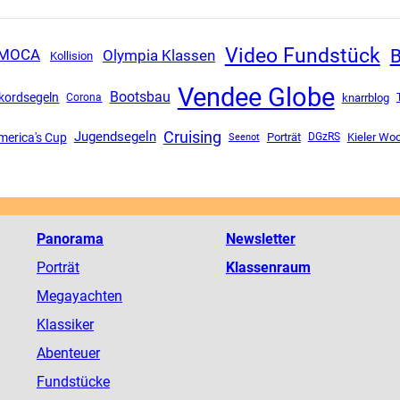
Video Fundstück
B
Olympia Klassen
IMOCA
Kollision
Vendee Globe
Bootsbau
kordsegeln
Corona
knarrblog
Cruising
Jugendsegeln
merica's Cup
Porträt
DGzRS
Kieler Wo
Seenot
Panorama
Newsletter
Porträt
Klassenraum
Megayachten
Klassiker
Abenteuer
Fundstücke