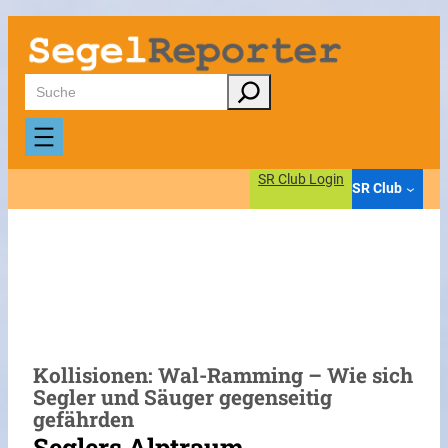
Zum
Inhalt
springen
Suchen
SR Club Login
SR Club
Kollisionen: Wal-Ramming – Wie sich
Segler und Säuger gegenseitig
gefährden
Seglers Alptraum