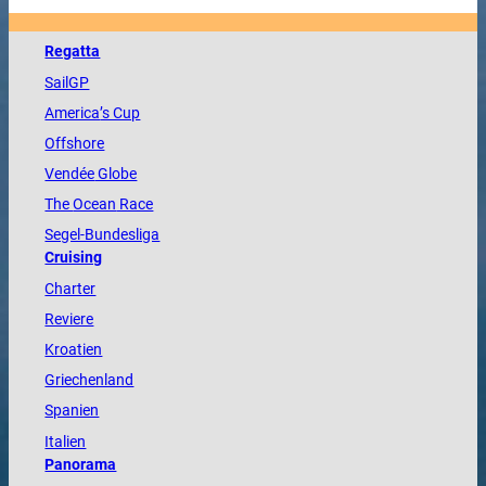
Regatta
SailGP
America
’s Cup
Offshore
Vendée
Globe
The
Ocean
Race
Segel-Bundesliga
Cruising
Charter
Reviere
Kroatien
Griechenland
Spanien
Italien
Panorama