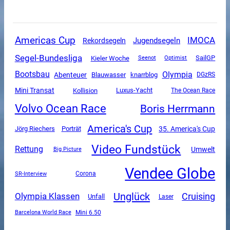
Americas Cup
IMOCA
Jugendsegeln
Rekordsegeln
Segel-Bundesliga
SailGP
Kieler Woche
Seenot
Optimist
Olympia
Bootsbau
Abenteuer
Blauwasser
knarrblog
DGzRS
Mini Transat
Luxus-Yacht
Kollision
The Ocean Race
Volvo Ocean Race
Boris Herrmann
America's Cup
35. America's Cup
Jörg Riechers
Porträt
Video Fundstück
Rettung
Umwelt
Big Picture
Vendee Globe
SR-Interview
Corona
Unglück
Olympia Klassen
Cruising
Unfall
Laser
Mini 6.50
Barcelona World Race