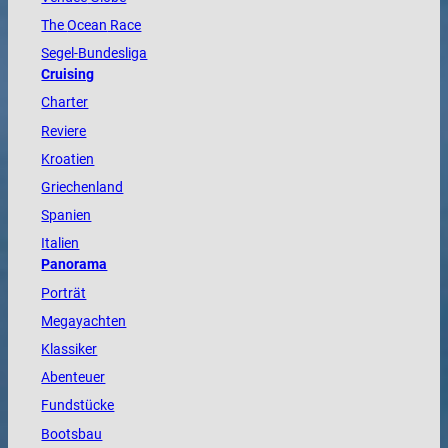
The
Ocean
Race
Segel-Bundesliga
Cruising
Charter
Reviere
Kroatien
Griechenland
Spanien
Italien
Panorama
Porträt
Megayachten
Klassiker
Abenteuer
Fundstücke
Bootsbau