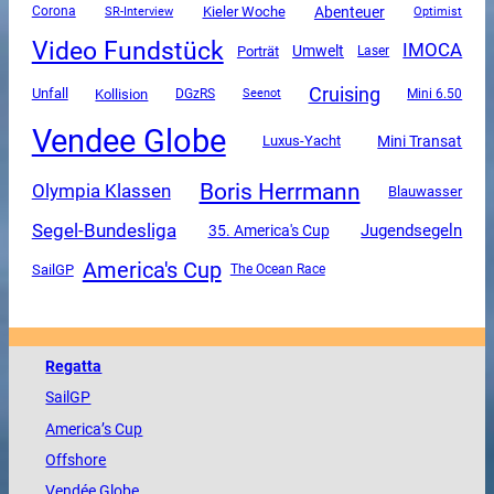
Abenteuer
Corona
SR-Interview
Kieler Woche
Optimist
Video Fundstück
IMOCA
Umwelt
Porträt
Laser
Cruising
Unfall
Kollision
DGzRS
Mini 6.50
Seenot
Vendee Globe
Mini Transat
Luxus-Yacht
Boris Herrmann
Olympia Klassen
Blauwasser
Segel-Bundesliga
Jugendsegeln
35. America's Cup
America's Cup
SailGP
The Ocean Race
Regatta
SailGP
America
’s Cup
Offshore
Vendée
Globe