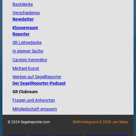
Bastelecke
Verschiedenes
Newsletter
Klassenraum
Reporter
SR Leitgedanke
In eigener Sache
Carsten Kemmling
Michael Kunst
Werben auf SegelReporter
Der SegelReporter-Podcast
SR Clubraum
Fragen und Antworten
Mitgliedschaft erneuern
© 2024 Segelreporter.com
Bildhintergrund © 2020 Jan Maas
Impressum
Datenschutz
Cookie-Manager
Werben auf SegelReporter