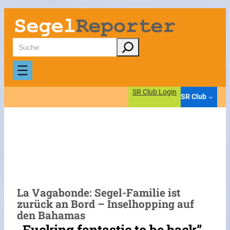
Zum
Inhalt
springen
Suchen
SR Club Login
SR Club
La Vagabonde: Segel-Familie ist
zurück an Bord – Inselhopping auf
den Bahamas
„Fucking fantastic to be back”