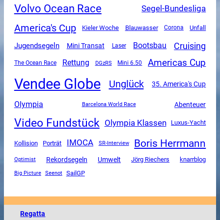
Volvo Ocean Race
Segel-Bundesliga
America's Cup
Unfall
Kieler Woche
Blauwasser
Corona
Cruising
Jugendsegeln
Bootsbau
Mini Transat
Laser
Americas Cup
Rettung
The Ocean Race
DGzRS
Mini 6.50
Vendee Globe
Unglück
35. America's Cup
Olympia
Abenteuer
Barcelona World Race
Video Fundstück
Olympia Klassen
Luxus-Yacht
Boris Herrmann
IMOCA
Kollision
Porträt
SR-Interview
Rekordsegeln
Umwelt
Jörg Riechers
knarrblog
Optimist
SailGP
Big Picture
Seenot
Regatta