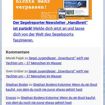
Der Segelreporter Newsletter „Handbreit“
ist zurück!
Melde dich jetzt an und lasse
dich von der Welt des Segelsports
faszinieren.
Kommentare
Marek Pajak
zu
Segel-Jugendlager: „Downburst“ wirft vier
Yachten um – 37 Menschen im Wasser
Sven Gräber
zu
Segel-Jugendlager: „Downburst“ wirft vier
Yachten um – 37 Menschen im Wasser
Stephan Boden
zu
Stephan Bodens Kolumne: Wenn du ein Boot
kaufst, von dem du noch nie zuvor etwas gehört hast
Erposs
zu
Stephan Bodens Kolumne: Wenn du ein Boot kaufst,
von dem du noch nie zuvor etwas gehört hast