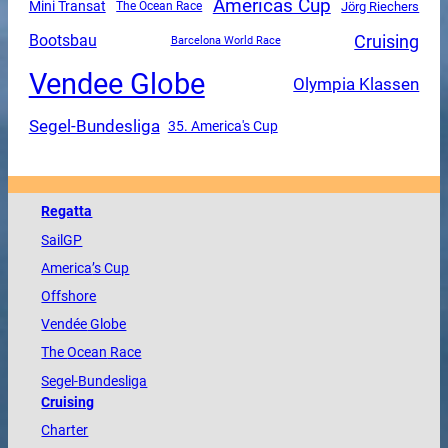
Americas Cup
Mini Transat
The Ocean Race
Jörg Riechers
Cruising
Bootsbau
Barcelona World Race
Vendee Globe
Olympia Klassen
Segel-Bundesliga
35. America's Cup
Regatta
SailGP
America
’s Cup
Offshore
Vendée
Globe
The
Ocean
Race
Segel-Bundesliga
Cruising
Charter