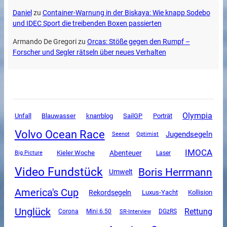
Daniel
zu
Container-Warnung in der Biskaya: Wie knapp Sodebo
und IDEC Sport die treibenden Boxen passierten
Armando De Gregori
zu
Orcas: Stöße gegen den Rumpf –
Forscher und Segler rätseln über neues Verhalten
Olympia
Unfall
SailGP
Blauwasser
knarrblog
Porträt
Volvo Ocean Race
Jugendsegeln
Seenot
Optimist
IMOCA
Abenteuer
Kieler Woche
Big Picture
Laser
Video Fundstück
Boris Herrmann
Umwelt
America's Cup
Rekordsegeln
Luxus-Yacht
Kollision
Unglück
Rettung
Corona
Mini 6.50
SR-Interview
DGzRS