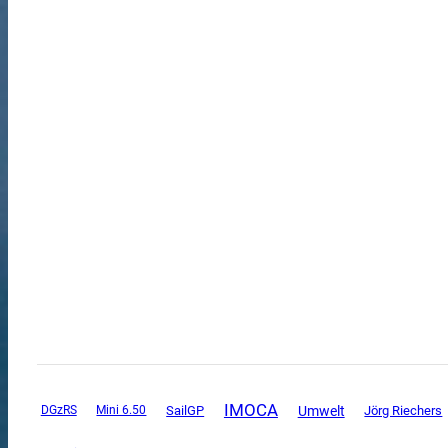
IMOCA
SailGP
Umwelt
DGzRS
Mini 6.50
Jörg Riechers