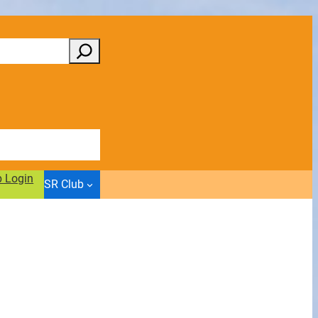
b Login
SR Club