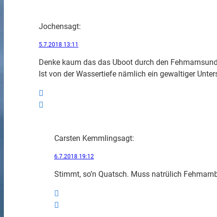
Jochen
sagt:
5.7.2018 13:11
Denke kaum das das Uboot durch den Fehmarnsund g
Ist von der Wassertiefe nämlich ein gewaltiger Unter
Carsten Kemmling
sagt:
6.7.2018 19:12
Stimmt, so’n Quatsch. Muss natrülich Fehmarnbe