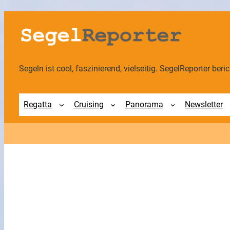
Zum
Inhalt
springen
Segeln ist cool, faszinierend, vielseitig. SegelReporter berich
Regatta
Cruising
Panorama
Newsletter