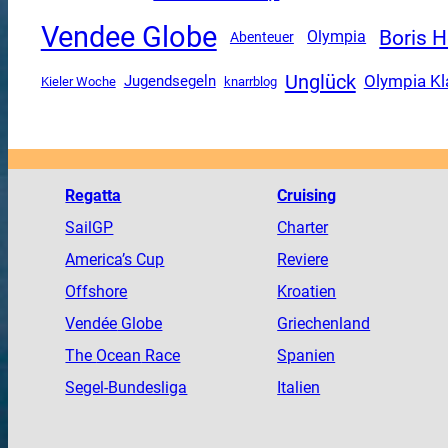
Vendee Globe
Boris 
Olympia
Abenteuer
Unglück
Olympia Kl
Jugendsegeln
Kieler Woche
knarrblog
Regatta
Cruising
SailGP
Charter
America
’s Cup
Reviere
Offshore
Kroatien
Vendée
Globe
Griechenland
The
Ocean
Race
Spanien
Segel-Bundesliga
Italien