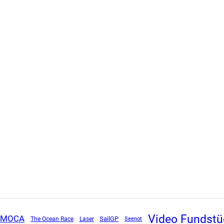
Video Fundstü
IMOCA
SailGP
The Ocean Race
Laser
Seenot