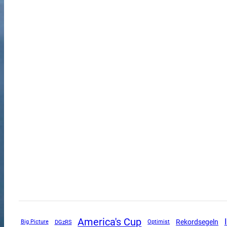
America's Cup
Rekordsegeln
DGzRS
Big Picture
Optimist