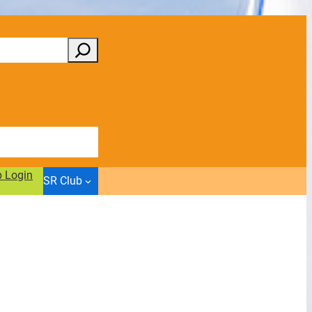
b Login
SR Club