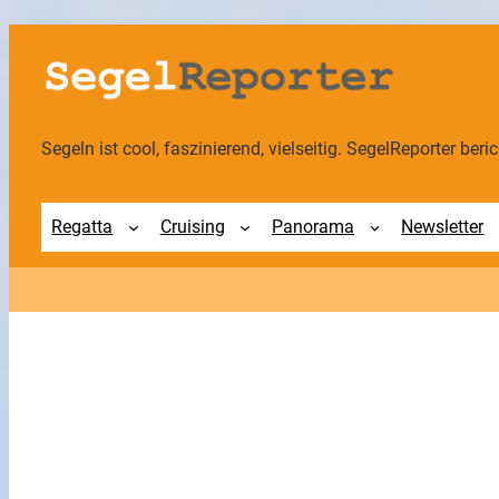
Zum
Inhalt
springen
Segeln ist cool, faszinierend, vielseitig. SegelReporter berich
Regatta
Cruising
Panorama
Newsletter