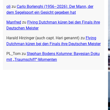
oli
zu
Carlo Borlenghi (1956–2026): Der Mann, der
dem Segelsport ein Gesicht gegeben hat
Manfred
zu
Flying Dutchman küren bei den Finals ihre
Deutschen Meister
Harald Hirzinger (auch capt. Hari genannt)
zu
Flying
Dutchman küren bei den Finals ihre Deutschen Meister
PL_Tom
zu
Stephan Bodens Kolumne: Bayesian Doku
mit „Traumschiff“-Momenten