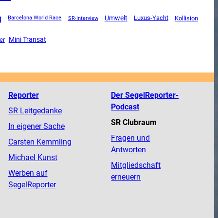
g
Umwelt
Luxus-Yacht
SR-Interview
Kollision
Barcelona World Race
Mini Transat
er
Reporter
Der SegelReporter-
Podcast
SR Leitgedanke
SR Clubraum
In eigener Sache
Fragen und
Carsten Kemmling
Antworten
Michael Kunst
Mitgliedschaft
Werben auf
erneuern
SegelReporter