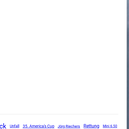
ck
Rettung
Unfall
35. America's Cup
Jörg Riechers
Mini 6.50