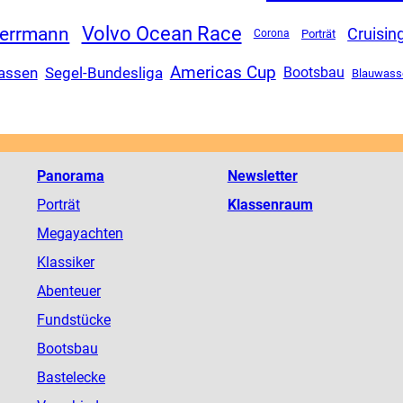
Volvo Ocean Race
Herrmann
Cruisin
Corona
Porträt
Americas Cup
assen
Segel-Bundesliga
Bootsbau
Blauwass
Panorama
Newsletter
Porträt
Klassenraum
Megayachten
Klassiker
Abenteuer
Fundstücke
Bootsbau
Bastelecke