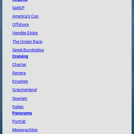
SailGP
America
’s Cup
Offshore
Vendée
Globe
The
Ocean
Race
Segel-Bundesliga
Cruising
Charter
Reviere
Kroatien
Griechenland
Spanien
Italien
Panorama
Porträt
Megayachten