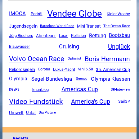
Vendee Globe
IMOCA
Porträt
Kieler Woche
Jugendsegeln
Mini Transat
The Ocean Race
Barcelona World Race
Rettung
Bootsbau
Abenteuer
Jörg Riechers
Kollision
Laser
Unglück
Cruising
Blauwasser
Volvo Ocean Race
Boris Herrmann
Optimist
Rekordsegeln
Luxus-Yacht
35. America's Cup
Corona
Mini 6.50
Segel-Bundesliga
Olympia Klassen
Olympia
Seenot
Americas Cup
DGzRS
knarrblog
SR-Interview
Video Fundstück
America's Cup
SailGP
Umwelt
Unfall
Big Picture
Regatta