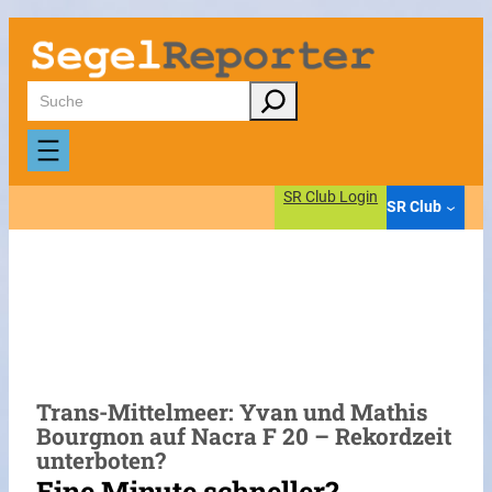
Zum
Inhalt
springen
Suchen
SR Club Login
SR Club
Trans-Mittelmeer: Yvan und Mathis
Bourgnon auf Nacra F 20 – Rekordzeit
unterboten?
Eine Minute schneller?