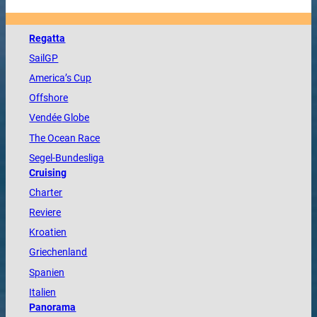
Regatta
SailGP
America
’s Cup
Offshore
Vendée
Globe
The
Ocean
Race
Segel-Bundesliga
Cruising
Charter
Reviere
Kroatien
Griechenland
Spanien
Italien
Panorama