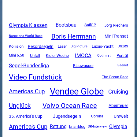
Olympia Klassen
Bootsbau
SailGP
Jörg Riechers
Boris Herrmann
Mini Transat
Barcelona World Race
Rekordsegeln
Luxus-Yacht
Kollision
DGzRS
Laser
Big Picture
IMOCA
Unfall
Mini 6.50
Kieler Woche
Porträt
Optimist
Segel-Bundesliga
Blauwasser
Seenot
Video Fundstück
The Ocean Race
Vendee Globe
Americas Cup
Cruising
Volvo Ocean Race
Unglück
Abenteuer
Jugendsegeln
35. America's Cup
Umwelt
Corona
America's Cup
Rettung
Olympia
knarrblog
SR-Interview