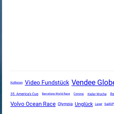
Vendee Glob
Video Fundstück
Kollision
35. America's Cup
Re
Corona
Kieler Woche
Barcelona World Race
Volvo Ocean Race
Unglück
Olympia
SailGP
Laser