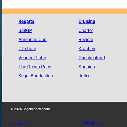
Regatta
Cruising
SailGP
Charter
America
’s Cup
Reviere
Offshore
Kroatien
Vendée
Globe
Griechenland
The
Ocean
Race
Spanien
Segel-Bundesliga
Italien
© 2024 Segelreporter.com
Impressum
Datenschutz