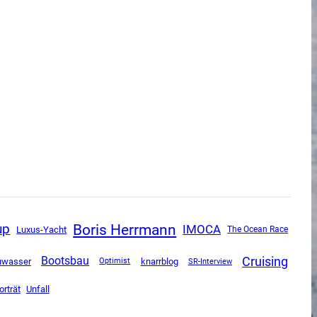
Boris Herrmann
up
IMOCA
Luxus-Yacht
The Ocean Race
Cruising
Bootsbau
uwasser
knarrblog
SR-Interview
Optimist
Unfall
orträt