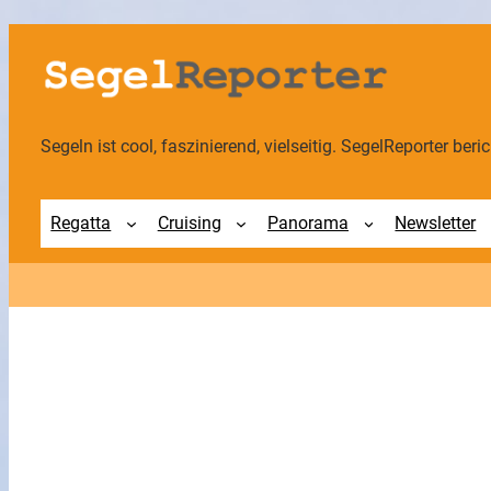
Zum
Inhalt
springen
Segeln ist cool, faszinierend, vielseitig. SegelReporter berich
Regatta
Cruising
Panorama
Newsletter