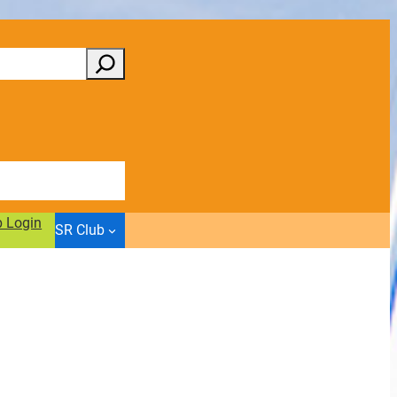
b Login
SR Club