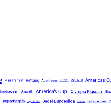
e
Americas C
Rettung
Mini Transat
Abenteuer
DGzRS
Mini 6.50
America's Cup
Olympia Klassen
kordsegeln
Umwelt
Bla
Segel-Bundesliga
Jugendsegeln
Jörg Riechers
P
Big Picture
Seenot