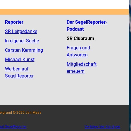
Reporter
Der SegelReporter-
Podcast
SR Leitgedanke
SR Clubraum
In eigener Sache
Fragen und
Carsten Kemmling
Antworten
Michael Kunst
Mitgliedschaft
Werben auf
erneuern
SegelReporter
tergrund © 2020 Jan Maas
uf SegelReporter
Verträge hier kündigen