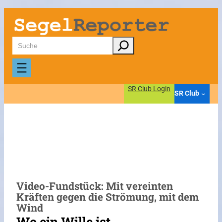
Zum
Inhalt
springen
Suchen
SR Club Login
SR Club
Video-Fundstück: Mit vereinten
Kräften gegen die Strömung, mit dem
Wind
Wo ein Wille ist…