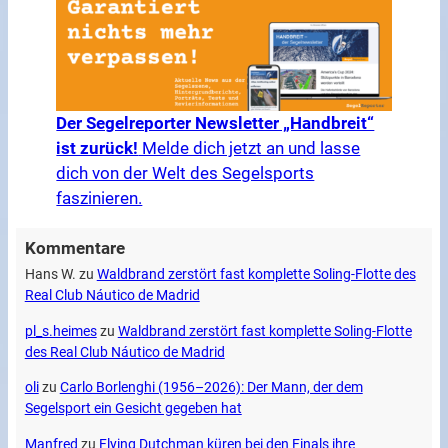
Der Segelreporter Newsletter „Handbreit“
ist zurück!
Melde dich jetzt an und lasse
dich von der Welt des Segelsports
faszinieren.
Kommentare
Hans W.
zu
Waldbrand zerstört fast komplette Soling-Flotte des
Real Club Náutico de Madrid
pl_s.heimes
zu
Waldbrand zerstört fast komplette Soling-Flotte
des Real Club Náutico de Madrid
oli
zu
Carlo Borlenghi (1956–2026): Der Mann, der dem
Segelsport ein Gesicht gegeben hat
Manfred
zu
Flying Dutchman küren bei den Finals ihre