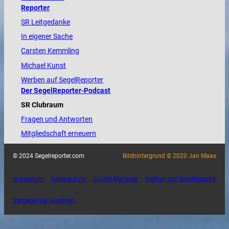
Reporter
SR Leitgedanke
In eigener Sache
Carsten Kemmling
Michael Kunst
Werben auf SegelReporter
Der SegelReporter-Podcast
SR Clubraum
Fragen und Antworten
Mitgliedschaft erneuern
© 2024 Segelreporter.com
Bildhintergrund © 2020 Jan Maas
Impressum
Datenschutz
Cookie-Manager
Werben auf SegelReporter
Verträge hier kündigen