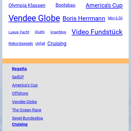
America's Cup
Olympia Klassen
Bootsbau
Vendee Globe
Boris Herrmann
Mini 6.50
Video Fundstück
Luxus-Yacht
DGzRS
knarrblog
Cruising
Rekordsegeln
Unfall
Regatta
SailGP
America
’s Cup
Offshore
Vendée
Globe
The
Ocean
Race
Segel-Bundesliga
Cruising