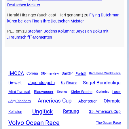
Deutschen Meister
Harald Hirzinger (auch capt. Hari genannt)
zu
Flying Dutchman
küren bei den Finals ihre Deutschen Meister
PL_Tom
zu
Stephan Bodens Kolumne: Bayesian Doku mit
„Traumschiff“-Momenten
IMOCA
SailGP
Corona
SR-Interview
Porträt
Barcelona World Race
Segel-Bundesliga
Jugendsegeln
Umwelt
Big Picture
Mini Transat
Blauwasser
Kieler Woche
Seenot
Optimist
Laser
Americas Cup
Olympia
Abenteuer
Jörg Riechers
Unglück
Rettung
35. America's Cup
Kollision
Volvo Ocean Race
The Ocean Race